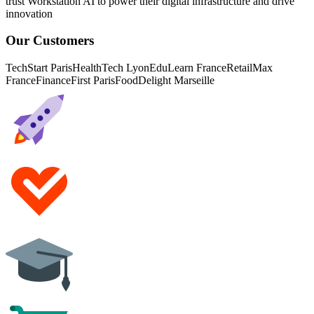
trust Workstation AI to power their digital infrastructure and drive
innovation
Our Customers
TechStart Paris
HealthTech Lyon
EduLearn France
RetailMax
France
FinanceFirst Paris
FoodDelight Marseille