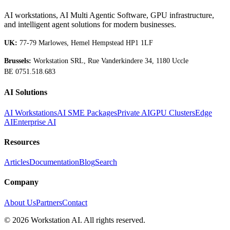
AI workstations, AI Multi Agentic Software, GPU infrastructure,
and intelligent agent solutions for modern businesses.
UK:
77-79 Marlowes, Hemel Hempstead HP1 1LF
Brussels:
Workstation SRL, Rue Vanderkindere 34, 1180 Uccle
BE 0751.518.683
AI Solutions
AI Workstations
AI SME Packages
Private AI
GPU Clusters
Edge
AI
Enterprise AI
Resources
Articles
Documentation
Blog
Search
Company
About Us
Partners
Contact
©
2026
Workstation AI. All rights reserved.