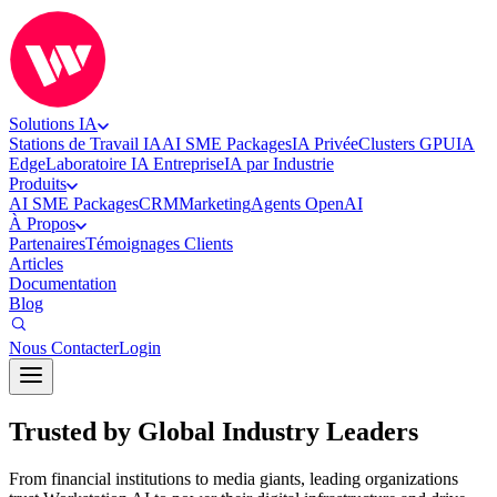
Solutions IA
Stations de Travail IA
AI SME Packages
IA Privée
Clusters GPU
IA
Edge
Laboratoire IA Entreprise
IA par Industrie
Produits
AI SME Packages
CRM
Marketing
Agents OpenAI
À Propos
Partenaires
Témoignages Clients
Articles
Documentation
Blog
Nous Contacter
Login
Trusted by Global Industry Leaders
From financial institutions to media giants, leading organizations