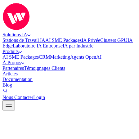
Solutions IA
Stations de Travail IA
AI SME Packages
IA Privée
Clusters GPU
IA
Edge
Laboratoire IA Entreprise
IA par Industrie
Produits
AI SME Packages
CRM
Marketing
Agents OpenAI
À Propos
Partenaires
Témoignages Clients
Articles
Documentation
Blog
Nous Contacter
Login