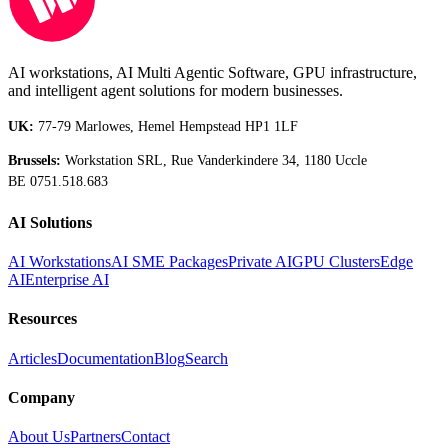
AI workstations, AI Multi Agentic Software, GPU infrastructure,
and intelligent agent solutions for modern businesses.
UK:
77-79 Marlowes, Hemel Hempstead HP1 1LF
Brussels:
Workstation SRL, Rue Vanderkindere 34, 1180 Uccle
BE 0751.518.683
AI Solutions
AI Workstations
AI SME Packages
Private AI
GPU Clusters
Edge
AI
Enterprise AI
Resources
Articles
Documentation
Blog
Search
Company
About Us
Partners
Contact