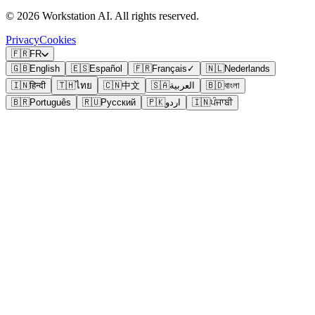
©
2026
Workstation AI. All rights reserved.
Privacy
Cookies
🇫🇷
FR
🇬🇧
English
🇪🇸
Español
🇫🇷
Français
✓
🇳🇱
Nederlands
🇮🇳
हिन्दी
🇹🇭
ไทย
🇨🇳
中文
🇸🇦
العربية
🇧🇩
বাংলা
🇧🇷
Português
🇷🇺
Русский
🇵🇰
اردو
🇮🇳
ਪੰਜਾਬੀ