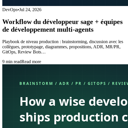
DevOps
•
Jul 24, 2026
Workflow du développeur sage + équipes
de développement multi-agents
Playbook de niveau production : brainstorming, discussion avec les
collègues, prototypage, diagrammes, propositions, ADR, MR/PR,
GitOps, Review Bots…
9
min read
Read more