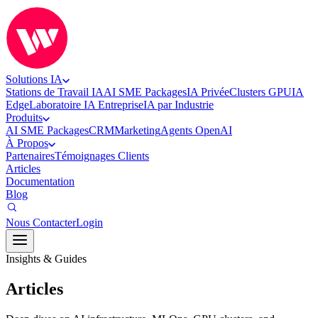
Solutions IA
Stations de Travail IA
AI SME Packages
IA Privée
Clusters GPU
IA
Edge
Laboratoire IA Entreprise
IA par Industrie
Produits
AI SME Packages
CRM
Marketing
Agents OpenAI
À Propos
Partenaires
Témoignages Clients
Articles
Documentation
Blog
Nous Contacter
Login
Insights & Guides
Articles