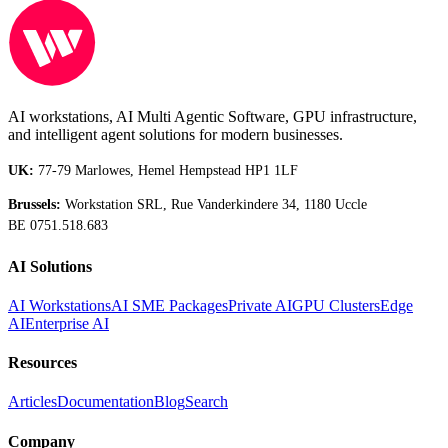
AI workstations, AI Multi Agentic Software, GPU infrastructure,
and intelligent agent solutions for modern businesses.
UK:
77-79 Marlowes, Hemel Hempstead HP1 1LF
Brussels:
Workstation SRL, Rue Vanderkindere 34, 1180 Uccle
BE 0751.518.683
AI Solutions
AI Workstations
AI SME Packages
Private AI
GPU Clusters
Edge
AI
Enterprise AI
Resources
Articles
Documentation
Blog
Search
Company