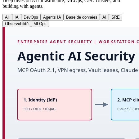
Deep dives on AI infrastructure, MLOps, GPU clusters, and
building with agents.
All
IA
DevOps
Agents IA
Base de données
AI
SRE
Observabilité
MLOps