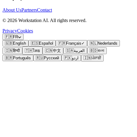
About Us
Partners
Contact
©
2026
Workstation AI. All rights reserved.
Privacy
Cookies
🇫🇷
FR
🇬🇧
English
🇪🇸
Español
🇫🇷
Français
✓
🇳🇱
Nederlands
🇮🇳
हिन्दी
🇹🇭
ไทย
🇨🇳
中文
🇸🇦
العربية
🇧🇩
বাংলা
🇧🇷
Português
🇷🇺
Русский
🇵🇰
اردو
🇮🇳
ਪੰਜਾਬੀ