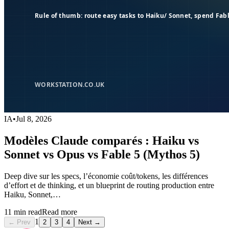
IA
•
Jul 8, 2026
Modèles Claude comparés : Haiku vs
Sonnet vs Opus vs Fable 5 (Mythos 5)
Deep dive sur les specs, l’économie coût/tokens, les différences
d’effort et de thinking, et un blueprint de routing production entre
Haiku, Sonnet,…
11
min read
Read more
1
← Prev
2
3
4
Next →