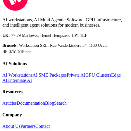
AI workstations, AI Multi Agentic Software, GPU infrastructure,
and intelligent agent solutions for modern businesses.
UK:
77-79 Marlowes, Hemel Hempstead HP1 1LF
Brussels:
Workstation SRL, Rue Vanderkindere 34, 1180 Uccle
BE 0751.518.683
AI Solutions
AI Workstations
AI SME Packages
Private AI
GPU Clusters
Edge
AI
Enterprise AI
Resources
Articles
Documentation
Blog
Search
Company
About Us
Partners
Contact