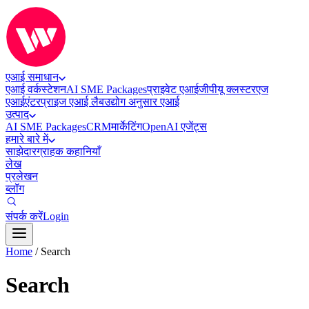
एआई समाधान
एआई वर्कस्टेशन
AI SME Packages
प्राइवेट एआई
जीपीयू क्लस्टर
एज
एआई
एंटरप्राइज एआई लैब
उद्योग अनुसार एआई
उत्पाद
AI SME Packages
CRM
मार्केटिंग
OpenAI एजेंट्स
हमारे बारे में
साझेदार
ग्राहक कहानियाँ
लेख
प्रलेखन
ब्लॉग
संपर्क करें
Login
Home
/
Search
Search