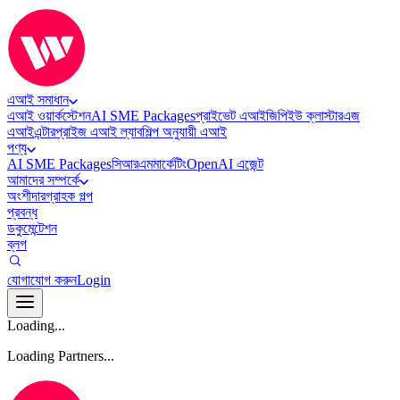
এআই সমাধান
এআই ওয়ার্কস্টেশন
AI SME Packages
প্রাইভেট এআই
জিপিইউ ক্লাস্টার
এজ
এআই
এন্টারপ্রাইজ এআই ল্যাব
শিল্প অনুযায়ী এআই
পণ্য
AI SME Packages
সিআরএম
মার্কেটিং
OpenAI এজেন্ট
আমাদের সম্পর্কে
অংশীদার
গ্রাহক গল্প
প্রবন্ধ
ডকুমেন্টেশন
ব্লগ
যোগাযোগ করুন
Login
Loading...
Loading Partners...