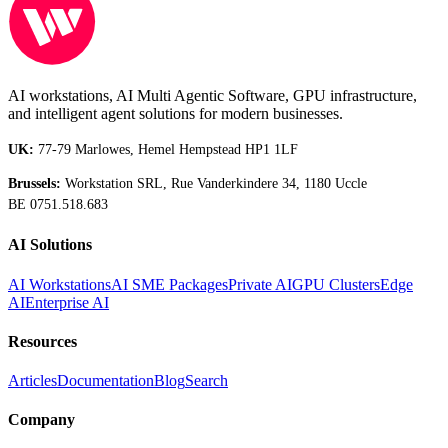
AI workstations, AI Multi Agentic Software, GPU infrastructure,
and intelligent agent solutions for modern businesses.
UK:
77-79 Marlowes, Hemel Hempstead HP1 1LF
Brussels:
Workstation SRL, Rue Vanderkindere 34, 1180 Uccle
BE 0751.518.683
AI Solutions
AI Workstations
AI SME Packages
Private AI
GPU Clusters
Edge
AI
Enterprise AI
Resources
Articles
Documentation
Blog
Search
Company