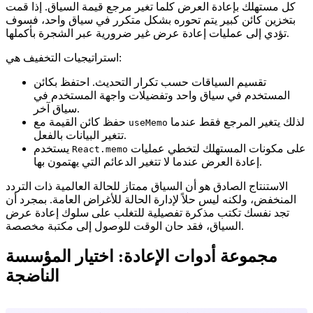
كل مستهلك بإعادة العرض كلما تغير مرجع قيمة السياق. إذا قمت
بتخزين كائن كبير يتم تحوره بشكل متكرر في سياق واحد، فسوف
تؤدي إلى عمليات إعادة عرض غير ضرورية عبر الشجرة بأكملها.
استراتيجيات التخفيف هي:
تقسيم السياقات حسب تكرار التحديث. احتفظ بكائن
المستخدم في سياق واحد وتفضيلات واجهة المستخدم في
سياق آخر.
لذلك يتغير المرجع فقط عندما
حفظ كائن القيمة مع
useMemo
تتغير البيانات بالفعل.
على مكونات المستهلك لتخطي عمليات
يستخدم
React.memo
إعادة العرض عندما لا تتغير الدعائم التي يهتمون بها.
الاستنتاج الصادق هو أن السياق ممتاز للحالة العالمية ذات التردد
المنخفض، ولكنه ليس حلاً لإدارة الحالة للأغراض العامة. بمجرد أن
تجد نفسك تكتب مذكرة تفصيلية للتغلب على سلوك إعادة عرض
السياق، فقد حان الوقت للوصول إلى مكتبة مخصصة.
مجموعة أدوات الإعادة: اختيار المؤسسة
الناضجة