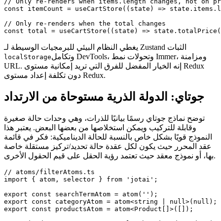
// Only re-renders when items.length changes, not on pr
const itemCount = useCartStore((state) => state.items.l
// Only re-renders when the total changes

const total = useCartStore((state) => state.totalPrice(
يغطي النظام البيئي للبرمجيات الوسيطة لـ Zustand الثبات
وتكامل DevTools، وتحولات نمط Immer، ومزامنة
localStorage
URL. إنه الخيار المفضل للفرق التي تريد إمكانية مستوى Redux
دون تكلفة إعداد مستوى Redux.
جوتاي: الدولة الذرية مستوحاة من الارتداد
توضح نماذج جوتاي رسمًا بيانيًا للذرات، وهي وحدات حالة صغيرة
وقابلة للتركيب ويمكن استخلاصها من بعضها البعض. يعتبر هذا
النموذج قويًا بشكل خاص بالنسبة للحالة الديناميكية: فكر في قائمة
عقد المحرر حيث يكون لكل عقدة حالة تحديد/تركيز مستقلة خاصة
بها، أو نموذج معقد حيث تعتمد رؤية الحقل على قيم الحقول الأخرى.
// atoms/filterAtoms.ts

import { atom, selector } from 'jotai';

export const searchTermAtom = atom('');

export const categoryAtom = atom<string | null>(null);

export const productsAtom = atom<Product[]>([]);
