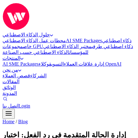
حلول الذكاء الاصطناعي
ذكاء اصطناعي
AI SME Packages
محطات عمل الذكاء الاصطناعي
ذكاء اصطناعي طرفي
مختبر الذكاء الاصطناعي
مجموعات GPU
خاص
للمؤسسات
الذكاء الاصطناعي حسب الصناعة
المنتجات
وكلاء OpenAI
إدارة علاقات العملاء
التسويق
AI SME Packages
من نحن
الشركاء
قصص العملاء
المقالات
الوثائق
المدونة
Login
اتصل بنا
Home
/
Blog
إدارة الحالة المتقدمة في رد الفعل: اختيار