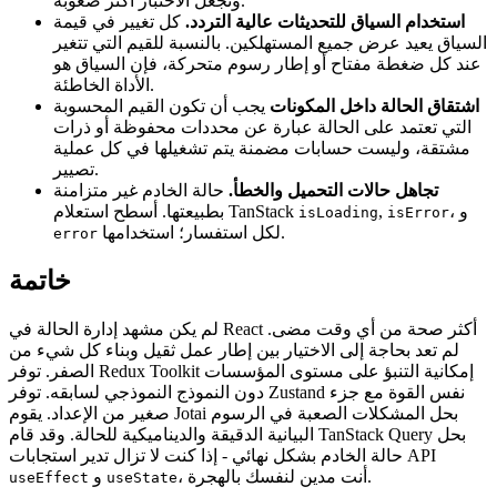
وتجعل الاختبار أكثر صعوبة.
استخدام السياق للتحديثات عالية التردد.
كل تغيير في قيمة
السياق يعيد عرض جميع المستهلكين. بالنسبة للقيم التي تتغير
عند كل ضغطة مفتاح أو إطار رسوم متحركة، فإن السياق هو
الأداة الخاطئة.
اشتقاق الحالة داخل المكونات
يجب أن تكون القيم المحسوبة
التي تعتمد على الحالة عبارة عن محددات محفوظة أو ذرات
مشتقة، وليست حسابات مضمنة يتم تشغيلها في كل عملية
تصيير.
تجاهل حالات التحميل والخطأ.
حالة الخادم غير متزامنة
، و
,
بطبيعتها. أسطح استعلام TanStack
isLoading
isError
لكل استفسار؛ استخدامها.
error
خاتمة
لم يكن مشهد إدارة الحالة في React أكثر صحة من أي وقت مضى.
لم تعد بحاجة إلى الاختيار بين إطار عمل ثقيل وبناء كل شيء من
الصفر. توفر Redux Toolkit إمكانية التنبؤ على مستوى المؤسسات
دون النموذج النموذجي لسابقه. توفر Zustand نفس القوة مع جزء
صغير من الإعداد. يقوم Jotai بحل المشكلات الصعبة في الرسوم
البيانية الدقيقة والديناميكية للحالة. وقد قام TanStack Query بحل
حالة الخادم بشكل نهائي - إذا كنت لا تزال تدير استجابات API
، أنت مدين لنفسك بالهجرة.
و
useEffect
useState