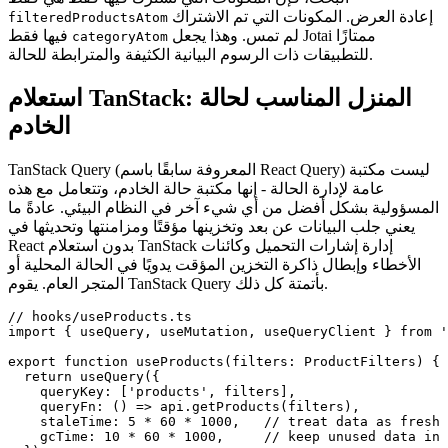
إعادة العرض. المكونات التي تم الاشتراك
filteredProductsAtom
لم تمس. وهذا يجعل Jotai ممتازًا
فيها فقط
categoryAtom
للتطبيقات ذات الرسوم البيانية الكثيفة والمترابطة للحالة.
استعلام TanStack: المنزل المناسب لحالة
الخادم
TanStack Query (المعروفة سابقًا باسم React Query) ليست مكتبة
عامة لإدارة الحالة - إنها مكتبة حالة الخادم، وتتعامل مع هذه
المسؤولية بشكل أفضل من أي شيء آخر في النظام البيئي. عادةً ما
يعني جلب البيانات عن بعد وتخزينها مؤقتًا ومزامنتها وتحديثها في
React بدون استعلام TanStack إدارة إشارات التحميل وكائنات
الأخطاء وإبطال ذاكرة التخزين المؤقت يدويًا في الحالة المحلية أو
المتجر العام. يقوم TanStack Query بأتمتة كل ذلك.
// hooks/useProducts.ts

import { useQuery, useMutation, useQueryClient } from '
export function useProducts(filters: ProductFilters) {

  return useQuery({

    queryKey: ['products', filters],

    queryFn: () => api.getProducts(filters),

    staleTime: 5 * 60 * 1000,   // treat data as fresh 
    gcTime: 10 * 60 * 1000,     // keep unused data in 