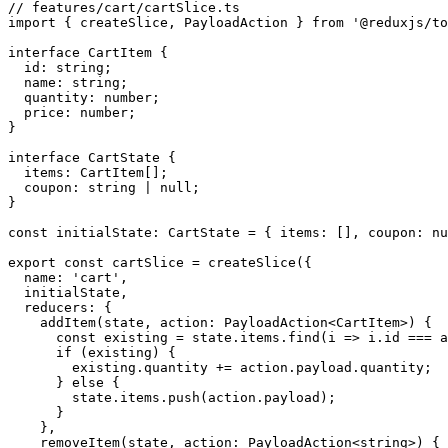
// features/cart/cartSlice.ts

import { createSlice, PayloadAction } from '@reduxjs/to
interface CartItem {

  id: string;

  name: string;

  quantity: number;

  price: number;

}

interface CartState {

  items: CartItem[];

  coupon: string | null;

}

const initialState: CartState = { items: [], coupon: nu
export const cartSlice = createSlice({

  name: 'cart',

  initialState,

  reducers: {

    addItem(state, action: PayloadAction<CartItem>) {

      const existing = state.items.find(i => i.id === a
      if (existing) {

        existing.quantity += action.payload.quantity;

      } else {

        state.items.push(action.payload);

      }

    },

    removeItem(state, action: PayloadAction<string>) {
