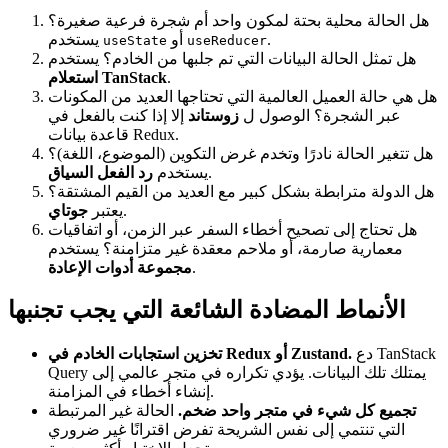
هل الحالة محلية بحتة لمكون واحد أم شجرة فرعية صغيرة؟
.
أو
يستخدم
useState
useReducer
هل تمثل الحالة البيانات التي تم جلبها من الخادم؟ يستخدم
.
استعلام TanStack
هل هي حالة العميل العالمية التي تحتاجها العديد من المكونات
عبر الشجرة؟ الوصول ل
زوستاند
إلا إذا كنت بالفعل في
قاعدة بيانات Redux.
هل تتغير الحالة نادرًا وتخدم غرض التكوين (الموضوع، اللغة)؟
.
يستخدم
رد الفعل السياق
هل الدولة مترابطة بشكل كبير مع العديد من القيم المشتقة؟
.
يعتبر
جوتاي
هل تحتاج إلى تصحيح أخطاء السفر عبر الزمن، أو اتفاقيات
معمارية صارمة، أو ملاحم معقدة غير متزامنة؟ يستخدم
.
مجموعة أدوات الإعادة
الأنماط المضادة الشائعة التي يجب تجنبها
دع TanStack
تخزين استجابات الخادم في Redux أو Zustand.
Query يمتلك تلك البيانات. يؤدي تكراره في متجر عالمي إلى
إنشاء أخطاء في المزامنة.
تجميع كل شيء في متجر واحد ضخم.
الحالة غير المرتبطة
التي تنتمي إلى نفس الشريحة تفرض اقترانًا غير ضروري