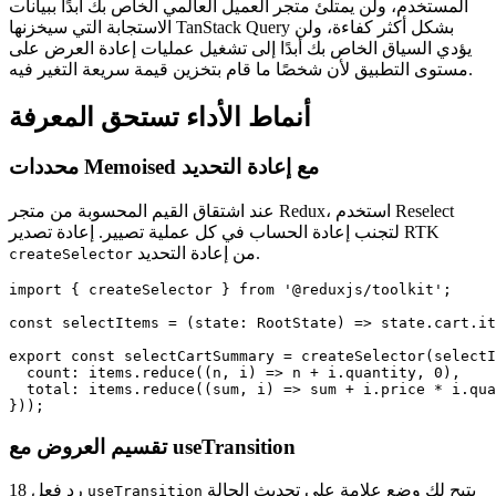
المستخدم، ولن يمتلئ متجر العميل العالمي الخاص بك أبدًا ببيانات
الاستجابة التي سيخزنها TanStack Query بشكل أكثر كفاءة، ولن
يؤدي السياق الخاص بك أبدًا إلى تشغيل عمليات إعادة العرض على
مستوى التطبيق لأن شخصًا ما قام بتخزين قيمة سريعة التغير فيه.
أنماط الأداء تستحق المعرفة
محددات Memoised مع إعادة التحديد
عند اشتقاق القيم المحسوبة من متجر Redux، استخدم Reselect
لتجنب إعادة الحساب في كل عملية تصيير. إعادة تصدير RTK
من إعادة التحديد.
createSelector
import { createSelector } from '@reduxjs/toolkit';

const selectItems = (state: RootState) => state.cart.it
export const selectCartSummary = createSelector(selectI
  count: items.reduce((n, i) => n + i.quantity, 0),

  total: items.reduce((sum, i) => sum + i.price * i.qua
}));
تقسيم العروض مع useTransition
يتيح لك وضع علامة على تحديث الحالة
رد فعل 18
useTransition