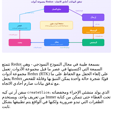
تدفق البيانات أحادي الاتجاه
مجموعة أدوات
Redux -
صانع العمل
إرسال (إجراء)
تفاعل المستخدم
إرسال
أدوات تطوير Redux
يمر عبر
عنصر
تصحيح أخطاء السفر عبر الزمن وفحص الحالة
إعادة عرض واجهة المستخدم
الوسيطة
thunk / الملحمة / المسجل
عرض التحديثات
عمل العمليات
محل
المخفض
محدد
المصدر الوحيد للحقيقة
إرجاع حالة جديدة
يستمد البيانات
تتمتع Redux بسمعة طيبة في مجال النموذج النموذجي - وهي
السمعة التي اكتسبتها في عصر ما قبل مجموعة الأدوات. تعمل
مجموعة أدوات Redux (RTK) على إلغاء الحفل مع الحفاظ على ما
يجعل Redux قويًا: شجرة حالة واحدة يمكن التنبؤ بها وقابلة للفحص
مع تدفق بيانات صارم أحادي الاتجاه.
، الذي يولد منشئي الإجراء ومخفضاته
سفن آر تي كيه
createSlice
من تعريف واحد، ويستخدم Immer تحت الغطاء حتى تتمكن من كتابة
الطفرات التي تبدو ضرورية ولكنها في الواقع يتم تطبيقها بشكل
ثابت.