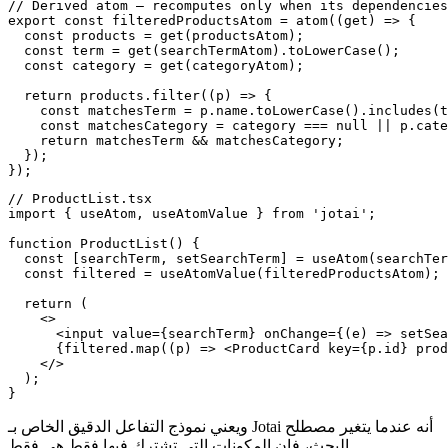
// Derived atom — recomputes only when its dependencies
export const filteredProductsAtom = atom((get) => {

  const products = get(productsAtom);

  const term = get(searchTermAtom).toLowerCase();

  const category = get(categoryAtom);

  return products.filter((p) => {

    const matchesTerm = p.name.toLowerCase().includes(t
    const matchesCategory = category === null || p.cate
    return matchesTerm && matchesCategory;

  });

});
// ProductList.tsx

import { useAtom, useAtomValue } from 'jotai';

function ProductList() {

  const [searchTerm, setSearchTerm] = useAtom(searchTer
  const filtered = useAtomValue(filteredProductsAtom);

  return (

    <>

      <input value={searchTerm} onChange={(e) => setSea
      {filtered.map((p) => <ProductCard key={p.id} prod
    </>

  );

}
ويعني نموذج التفاعل الدقيق الخاص بـ Jotai أنه عندما يتغير مصطلح
البحث، فإن المكونات التي تشترك فيها فقط هي فقط