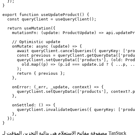
  });

}

export function useUpdateProduct() {

  const queryClient = useQueryClient();

  return useMutation({

    mutationFn: (update: ProductUpdate) => api.updatePr
    // Optimistic update

    onMutate: async (update) => {

      await queryClient.cancelQueries({ queryKey: ['pro
      const previous = queryClient.getQueryData(['produ
      queryClient.setQueryData(['products'], (old: Prod
        old.map((p) => (p.id === update.id ? { ...p, ..
      );

      return { previous };

    },

    onError: (_err, _update, context) => {

      queryClient.setQueryData(['products'], context?.p
    },

    onSettled: () => {

      queryClient.invalidateQueries({ queryKey: ['produ
    },

  });

}
مصفوفة مفاتيح الاستعلام هي بدائية التخزين المؤقت لـ TanStack