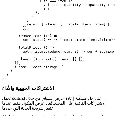
                  i.id === item.id

                    ? { ...i, quantity: i.quantity + it
                    : i

                ),

              };

            }

            return { items: [...state.items, item] };

          }),

        removeItem: (id) =>

          set((state) => ({ items: state.items.filter((
        totalPrice: () =>

          get().items.reduce((sum, i) => sum + i.price 
        clear: () => set({ items: [] }),

      }),

      { name: 'cart-storage' }

    )

  )

);
الاشتراكات الحبيبية والأداء
تعمل Zustand على حل مشكلة إعادة عرض السياق من خلال
الاشتراكات القائمة على المحدد. يُعاد عرض المكون فقط عندما
تتغير شريحة الحالة التي حددها.