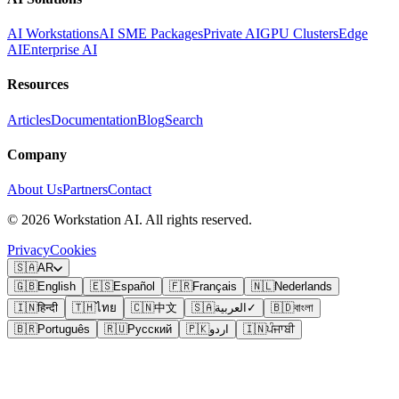
AI Workstations
AI SME Packages
Private AI
GPU Clusters
Edge
AI
Enterprise AI
Resources
Articles
Documentation
Blog
Search
Company
About Us
Partners
Contact
©
2026
Workstation AI. All rights reserved.
Privacy
Cookies
🇸🇦
AR
🇬🇧
English
🇪🇸
Español
🇫🇷
Français
🇳🇱
Nederlands
বাংলা
🇧🇩
✓
العربية
🇸🇦
中文
🇨🇳
ไทย
🇹🇭
हिन्दी
🇮🇳
ਪੰਜਾਬੀ
🇮🇳
اردو
🇵🇰
Русский
🇷🇺
Português
🇧🇷