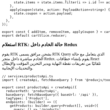
      state.items = state.items.filter(i => i.id !== ac
    },

    applyCoupon(state, action: PayloadAction<string>) {

      state.coupon = action.payload;

    },

  },

});

export const { addItem, removeItem, applyCoupon } = car
export default cartSlice.reducer;
استعلام RTK: حالة الخادم داخل Redux
يقوم RTK بشحن مرافق يسمى RTK Query الذي يتعامل مع حالة
الخادم مباشرة داخل متجر Redux. يقوم بإنشاء خطافات React
تلقائيًا من تعريفات نقطة النهاية ويدير التخزين المؤقت والإبطال
والتحديثات الإيجابية.
// services/productsApi.ts

import { createApi, fetchBaseQuery } from '@reduxjs/too
export const productsApi = createApi({

  reducerPath: 'productsApi',

  baseQuery: fetchBaseQuery({ baseUrl: '/api' }),

  tagTypes: ['Product'],

  endpoints: (builder) => ({

    getProducts: builder.query<Product[], void>({

      query: () => '/products',
