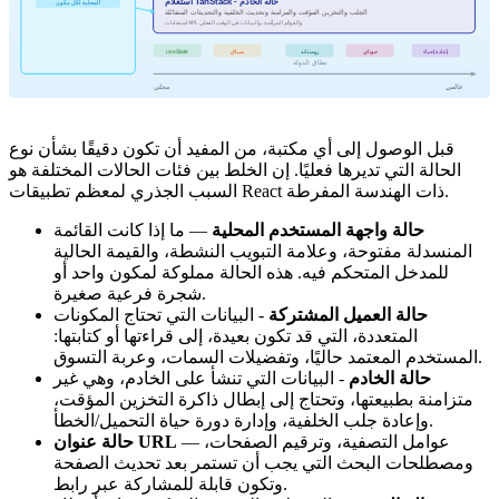
استعلام TanStack - حالة الخادم
المحلية لكل مكون
الجلب والتخزين المؤقت والمزامنة وتحديث الخلفية والتحديثات المتفائلة
استجابات API، والقوائم المرقّمة، والبيانات في الوقت الفعلي
إعادة إحياء
جوتاي
زوستاند
سياق
useState
نطاق الدولة
عالمي
محلي
قبل الوصول إلى أي مكتبة، من المفيد أن تكون دقيقًا بشأن نوع
الحالة التي تديرها فعليًا. إن الخلط بين فئات الحالات المختلفة هو
السبب الجذري لمعظم تطبيقات React ذات الهندسة المفرطة.
حالة واجهة المستخدم المحلية
— ما إذا كانت القائمة
المنسدلة مفتوحة، وعلامة التبويب النشطة، والقيمة الحالية
للمدخل المتحكم فيه. هذه الحالة مملوكة لمكون واحد أو
شجرة فرعية صغيرة.
حالة العميل المشتركة
- البيانات التي تحتاج المكونات
المتعددة، التي قد تكون بعيدة، إلى قراءتها أو كتابتها:
المستخدم المعتمد حاليًا، وتفضيلات السمات، وعربة التسوق.
حالة الخادم
- البيانات التي تنشأ على الخادم، وهي غير
متزامنة بطبيعتها، وتحتاج إلى إبطال ذاكرة التخزين المؤقت،
وإعادة جلب الخلفية، وإدارة دورة حياة التحميل/الخطأ.
— عوامل التصفية، وترقيم الصفحات،
حالة عنوان URL
ومصطلحات البحث التي يجب أن تستمر بعد تحديث الصفحة
وتكون قابلة للمشاركة عبر رابط.