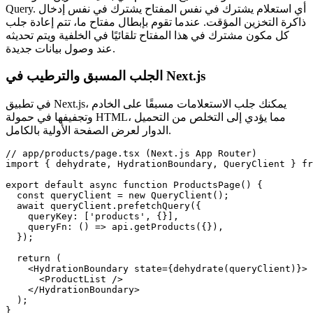
Query. أي استعلام يشترك في نفس المفتاح يشترك في نفس إدخال
ذاكرة التخزين المؤقت. عندما تقوم بإبطال مفتاح ما، تتم إعادة جلب
كل مكون مشترك في هذا المفتاح تلقائيًا في الخلفية ويتم تحديثه
عند وصول بيانات جديدة.
الجلب المسبق والترطيب في Next.js
في تطبيق Next.js، يمكنك جلب الاستعلامات مسبقًا على الخادم
وتجفيفها في حمولة HTML، مما يؤدي إلى التخلص من التحميل
الدوار لعرض الصفحة الأولية بالكامل.
// app/products/page.tsx (Next.js App Router)

import { dehydrate, HydrationBoundary, QueryClient } fr
export default async function ProductsPage() {

  const queryClient = new QueryClient();

  await queryClient.prefetchQuery({

    queryKey: ['products', {}],

    queryFn: () => api.getProducts({}),

  });

  return (

    <HydrationBoundary state={dehydrate(queryClient)}>

      <ProductList />

    </HydrationBoundary>

  );

}