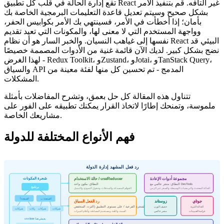
تقع إدارة الحالة في قلب كل تطبيق React غير التافه. قم بتنفيذ الأمر
بشكل صحيح وسيتم تعديل قاعدة التعليمات البرمجية الخاصة بك
بأمان؛ إذا أخطأت في الأمر، فسينتهي بك الأمر بكوابيس الحفر،
وواجهة المستخدم التي لا معنى لها، والمكونات التي تعيد تقديم
نفسها إلى غياهب النسيان. والخبر السار هو أن نظام React البيئي قد
نضج بشكل كبير. لديك الآن قائمة غنية من الأدوات المصممة خصيصًا
لهذا الغرض - Redux Toolkit، وZustand، وJotai، وTanStack Query،
والسياق API المدمج - تم تحسين كل منها لفئة معينة من
المشكلات.
تتناول هذه المقالة كل حل بعمق، وتشرح المفاضلات بأمثلة
ملموسة، وتمنحك إطارًا لاتخاذ القرار يمكنك تطبيقه على الفور على
مشاريعك الخاصة.
فهم الأنواع المختلفة للدولة
رد فعل المشهد إدارة الدولة
مجموعة أدوات الإعادة
شجرة المكونات
حالة الاستخدام / useReducer
النطاق: متجر عالمي مع DevTools
النطاق: مكون واحد
برنامج
الحالة المعقدة، والبرمجيات الوسيطة، والسفر عبر الزمن
القوائم المنسدلة، والمدخلات، وحقول النموذج، والتبديل
الصفحة أ
الصفحة ب
جوتاي
زوستاند
رد الفعل السياق
الحالة الذرية
النطاق: الشجرة الفرعية / على مستوى التطبيق (التردد المنخفض)
خفيف الوزن
شركات
شركات
شركات
شركات
السمة، واللغة، ومستخدم المصادقة، وأعلام الميزات
غرامة الحبيبات
متجر عالمي
useState يعيش هنا