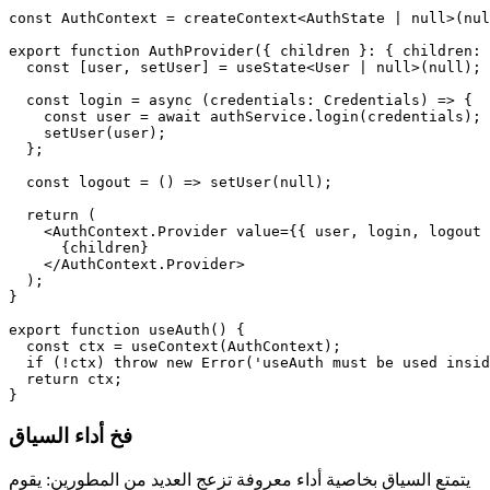
const AuthContext = createContext<AuthState | null>(nul
export function AuthProvider({ children }: { children: 
  const [user, setUser] = useState<User | null>(null);

  const login = async (credentials: Credentials) => {

    const user = await authService.login(credentials);

    setUser(user);

  };

  const logout = () => setUser(null);

  return (

    <AuthContext.Provider value={{ user, login, logout 
      {children}

    </AuthContext.Provider>

  );

}

export function useAuth() {

  const ctx = useContext(AuthContext);

  if (!ctx) throw new Error('useAuth must be used insid
  return ctx;

}
فخ أداء السياق
يتمتع السياق بخاصية أداء معروفة تزعج العديد من المطورين: يقوم