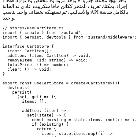
Zustand يأخذ نهجا مختلفا جذريا. لا يوجد مزود ولا مخفض ولا نوع
إجراء. يمكنك تعريف المتجر ككائن جافا سكريبت عادي له الحالة
والأساليب، ثم تستهلكه بخطاف واحد. يناسب API بالكامل شاشة
واحدة.
// stores/useCartStore.ts

import { create } from 'zustand';

import { persist, devtools } from 'zustand/middleware';

interface CartStore {

  items: CartItem[];

  addItem: (item: CartItem) => void;

  removeItem: (id: string) => void;

  totalPrice: () => number;

  clear: () => void;

}

export const useCartStore = create<CartStore>()(

  devtools(

    persist(

      (set, get) => ({

        items: [],

        addItem: (item) =>

          set((state) => {

            const existing = state.items.find((i) => i.
            if (existing) {

              return {

                items: state.items.map((i) =>
