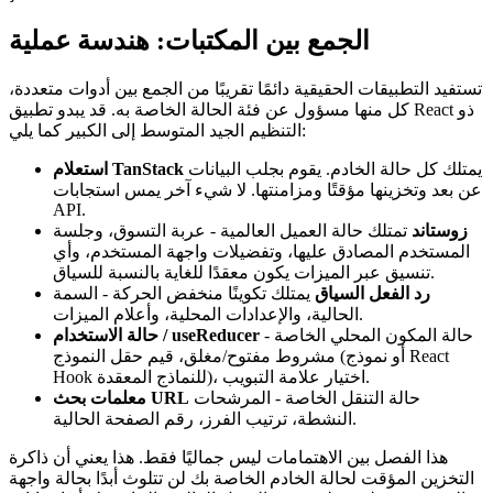
الجمع بين المكتبات: هندسة عملية
تستفيد التطبيقات الحقيقية دائمًا تقريبًا من الجمع بين أدوات متعددة،
كل منها مسؤول عن فئة الحالة الخاصة به. قد يبدو تطبيق React ذو
التنظيم الجيد المتوسط ​​إلى الكبير كما يلي:
يمتلك كل حالة الخادم. يقوم بجلب البيانات
استعلام TanStack
عن بعد وتخزينها مؤقتًا ومزامنتها. لا شيء آخر يمس استجابات
API.
زوستاند
تمتلك حالة العميل العالمية - عربة التسوق، وجلسة
المستخدم المصادق عليها، وتفضيلات واجهة المستخدم، وأي
تنسيق عبر الميزات يكون معقدًا للغاية بالنسبة للسياق.
رد الفعل السياق
يمتلك تكوينًا منخفض الحركة - السمة
الحالية، والإعدادات المحلية، وأعلام الميزات.
حالة المكون المحلي الخاصة -
حالة الاستخدام / useReducer
مشروط مفتوح/مغلق، قيم حقل النموذج (أو نموذج React
Hook للنماذج المعقدة)، اختيار علامة التبويب.
حالة التنقل الخاصة - المرشحات
معلمات بحث URL
النشطة، ترتيب الفرز، رقم الصفحة الحالية.
هذا الفصل بين الاهتمامات ليس جماليًا فقط. هذا يعني أن ذاكرة
التخزين المؤقت لحالة الخادم الخاصة بك لن تتلوث أبدًا بحالة واجهة