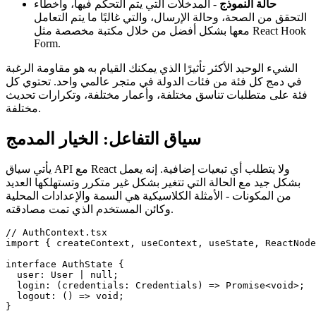
حالة النموذج
- المدخلات التي يتم التحكم فيها، وأخطاء
التحقق من الصحة، وحالة الإرسال، والتي غالبًا ما يتم التعامل
معها بشكل أفضل من خلال مكتبة مخصصة مثل React Hook
Form.
الشيء الوحيد الأكثر تأثيرًا الذي يمكنك القيام به هو مقاومة الرغبة
في دمج كل فئة من فئات الدولة في متجر عالمي واحد. تحتوي كل
فئة على متطلبات تناسق مختلفة، وأعمار مختلفة، وتكرارات تحديث
مختلفة.
سياق التفاعل: الخيار المدمج
يأتي سياق API مع React ولا يتطلب أي تبعيات إضافية. إنه يعمل
بشكل جيد مع الحالة التي تتغير بشكل غير متكرر وتستهلكها العديد
من المكونات - الأمثلة الكلاسيكية هي السمة والإعدادات المحلية
وكائن المستخدم الذي تمت مصادقته.
// AuthContext.tsx

import { createContext, useContext, useState, ReactNode
interface AuthState {

  user: User | null;

  login: (credentials: Credentials) => Promise<void>;

  logout: () => void;

}
