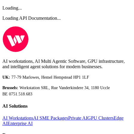
Loading...
Loading API Documentation...
AI workstations, AI Multi Agentic Software, GPU infrastructure,
and intelligent agent solutions for modern businesses.
UK:
77-79 Marlowes, Hemel Hempstead HP1 1LF
Brussels:
Workstation SRL, Rue Vanderkindere 34, 1180 Uccle
BE 0751.518.683
AI Solutions
AI Workstations
AI SME Packages
Private AI
GPU Clusters
Edge
AI
Enterprise AI