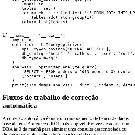
        import re

        tables = set()

        for match in re.finditer(r'(?:FROM|JOIN|INTO|UP
            tables.add(match.group(1))

        return list(tables)

if __name__ == '__main__':

    import os

    optimizer = LLMQueryOptimizer(

        api_key=os.environ['OPENAI_API_KEY'],

        db_config={'host': 'localhost', 'user': 'root',
        db_type='mysql'

    )

    analysis = optimizer.analyze_query(

        'SELECT * FROM orders o JOIN users u ON o.user_
        ['orders', 'users']

    )

Fluxos de trabalho de correção
automática
A correção automática é onde o monitoramento de banco de dados
baseado em IA oferece o ROI mais tangível. Em vez de acordar um
DBA às 3 da manhã para eliminar uma consulta descontrolada ou
dimensionar réplicas de leitura, o sistema lida com isso