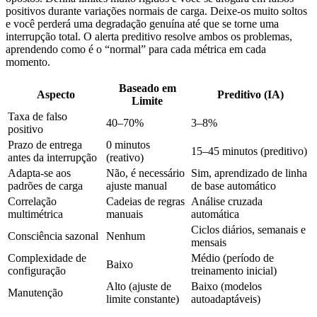
positivos durante variações normais de carga. Deixe-os muito soltos
e você perderá uma degradação genuína até que se torne uma
interrupção total. O alerta preditivo resolve ambos os problemas,
aprendendo como é o “normal” para cada métrica em cada
momento.
Baseado em
Aspecto
Preditivo (IA)
Limite
Taxa de falso
40–70%
3–8%
positivo
Prazo de entrega
0 minutos
15–45 minutos (preditivo)
antes da interrupção
(reativo)
Adapta-se aos
Não, é necessário
Sim, aprendizado de linha
padrões de carga
ajuste manual
de base automático
Correlação
Cadeias de regras
Análise cruzada
multimétrica
manuais
automática
Ciclos diários, semanais e
Consciência sazonal
Nenhum
mensais
Complexidade de
Médio (período de
Baixo
configuração
treinamento inicial)
Alto (ajuste de
Baixo (modelos
Manutenção
limite constante)
autoadaptáveis)