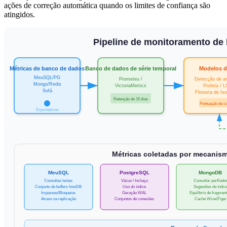
ações de correção automática quando os limites de confiança são
atingidos.
Pipeline de monitoramento de
Métricas de banco de dados
Banco de dados de série temporal
Modelos 
MeuSQL/PG
Prometeu /
Detecção de a
Mongo/Redis
VictoriaMetrics
Profeta / 
Sofá
Floresta de Is
Retenção de 15 dias
Pontuação de c
Exportadores
Métricas coletadas por mecanis
MeuSQL
PostgreSQL
MongoDB
Consultas lentas
Vácuo / Inchaço
Consultar perfilado
Conjunto de buffers InnoDB
Uso do índice
Sugestões de índic
Impasses/Bloqueios
Geração WAL
Equilíbrio de fragmen
Atraso na replicação
Conjuntos de conexões
Cache WiredTiger