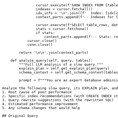
                cursor.execute(f'SHOW INDEX FROM {table
                indexes = cursor.fetchall()

                idx_info = '\n'.join([f'  Index: {idx[2
                context_parts.append(f'-- Indexes for {
                cursor.execute(f"SELECT table_rows, dat
                stats = cursor.fetchone()

                if stats:

                    context_parts.append(f'-- Stats: ro
            cursor.close()

            conn.close()

        return '\n\n'.join(context_parts)

    def analyze_query(self, query, tables):

        """Full LLM analysis of a slow query."""

        explain_plan = self.get_explain_plan(query)

        schema_context = self.get_schema_context(tables
        prompt = f"""You are an expert database adminis
Analyze the following slow query, its EXPLAIN plan, and
1. Root cause of poor performance

2. Specific index recommendations (with CREATE INDEX st
3. Query rewrite suggestions (with the rewritten SQL)

4. Estimated performance improvement

5. Any schema changes that would help

## Original Query
