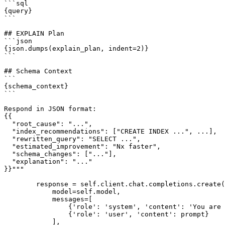
```sql

{query}

```

## EXPLAIN Plan

```json

{json.dumps(explain_plan, indent=2)}

```

## Schema Context

```

{schema_context}

```

Respond in JSON format:

{{

  "root_cause": "...",

  "index_recommendations": ["CREATE INDEX ...", ...],

  "rewritten_query": "SELECT ...",

  "estimated_improvement": "Nx faster",

  "schema_changes": ["..."],

  "explanation": "..."

}}"""

        response = self.client.chat.completions.create(

            model=self.model,

            messages=[

                {'role': 'system', 'content': 'You are 
                {'role': 'user', 'content': prompt}

            ],
