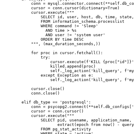
            conn = mysql.connector.connect(**self.db_co
            cursor = conn.cursor(dictionary=True)

            cursor.execute("""

                SELECT id, user, host, db, time, state,
                FROM information_schema.processlist

                WHERE command != 'Sleep'

                  AND time > %s

                  AND user != 'system user'

                ORDER BY time DESC

            """, (max_duration_seconds,))

            for proc in cursor.fetchall():

                try:

                    cursor.execute(f'KILL {proc["id"]}'
                    killed.append(proc)

                    self._log_action('kill_query', f'my
                except Exception as e:

                    self._log_action('kill_query', f'my
            cursor.close()

            conn.close()

        elif db_type == 'postgresql':

            conn = psycopg2.connect(**self.db_configs['
            cursor = conn.cursor()

            cursor.execute("""

                SELECT pid, usename, application_name, 
                       extract(epoch from now() - query
                FROM pg_stat_activity

                WHERE state = 'active'
