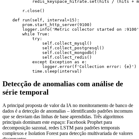
            redis_keyspace_hitrate.set(hits / (hits + m
        r.close()

    def run(self, interval=15):

        prom.start_http_server(9100)

        logger.info('Metric collector started on :9100'
        while True:

            try:

                self.collect_mysql()

                self.collect_postgresql()

                self.collect_mongodb()

                self.collect_redis()

            except Exception as e:

                logger.error(f'Collection error: {e}')

Detecção de anomalias com análise de
série temporal
A principal proposta de valor da IA ​​no monitoramento de banco de
dados é a detecção de anomalias – identificando padrões incomuns
que se desviam das linhas de base aprendidas. Três algoritmos
principais dominam este espaço: Facebook Prophet para
decomposição sazonal, redes LSTM para padrões temporais
complexos e Isolation Forest para detecção multivariada de valores
discrepantes.