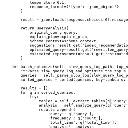
            temperature=0.1,

            response_format={'type': 'json_object'}

        )

        result = json.loads(response.choices[0].message
        return QueryAnalysis(

            original_query=query,

            explain_plan=explain_plan,

            schema_context=schema_context,

            suggestions=result.get('index_recommendatio
            optimized_query=result.get('rewritten_query
            estimated_improvement=result.get('estimated
        )

    def batch_optimize(self, slow_query_log_path, top_n
        """Parse slow query log and optimize the top N 
        queries = self._parse_slow_log(slow_query_log_p
        sorted_queries = sorted(queries, key=lambda q: 
        results = []

        for q in sorted_queries:

            try:

                tables = self._extract_tables(q['query'
                analysis = self.analyze_query(q['query'
                results.append({

                    'query': q['query'],

                    'frequency': q['count'],

                    'total_time': q['total_time'],

                    'analysis': analysis
