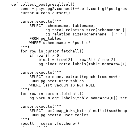
    def collect_postgresql(self):

        conn = psycopg2.connect(**self.config['postgres
        cursor = conn.cursor()

        cursor.execute("""

            SELECT schemaname, tablename,

                   pg_total_relation_size(schemaname ||
                   pg_relation_size(schemaname || '.' |
            FROM pg_tables

            WHERE schemaname = 'public'

        """)

        for row in cursor.fetchall():

            if row[3] > 0:

                bloat = (row[2] - row[3]) / row[2]

                pg_bloat_ratio.labels(table_name=row[1]
        cursor.execute("""

            SELECT relname, extract(epoch from now() - 
            FROM pg_stat_user_tables

            WHERE last_vacuum IS NOT NULL

        """)

        for row in cursor.fetchall():

            pg_vacuum_age.labels(table_name=row[0]).set
        cursor.execute("""

            SELECT sum(heap_blks_hit) / nullif(sum(heap
            FROM pg_statio_user_tables

        """)

        result = cursor.fetchone()
