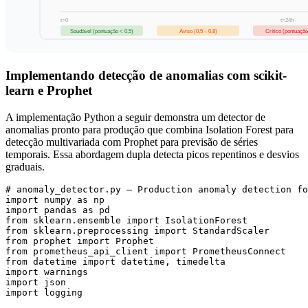
t=0
t=24h
Saudável (pontuação < 0,5)
Aviso (0,5 – 0,8)
Crítico (pontuação
Implementando detecção de anomalias com scikit-
learn e Prophet
A implementação Python a seguir demonstra um detector de
anomalias pronto para produção que combina Isolation Forest para
detecção multivariada com Prophet para previsão de séries
temporais. Essa abordagem dupla detecta picos repentinos e desvios
graduais.
# anomaly_detector.py — Production anomaly detection fo
import numpy as np

import pandas as pd

from sklearn.ensemble import IsolationForest

from sklearn.preprocessing import StandardScaler

from prophet import Prophet

from prometheus_api_client import PrometheusConnect

from datetime import datetime, timedelta

import warnings

import json

import logging
