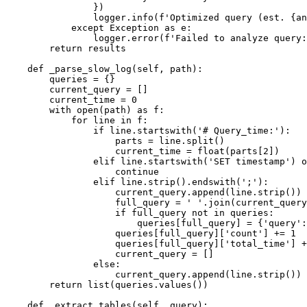
                })

                logger.info(f'Optimized query (est. {an
            except Exception as e:

                logger.error(f'Failed to analyze query:
        return results

    def _parse_slow_log(self, path):

        queries = {}

        current_query = []

        current_time = 0

        with open(path) as f:

            for line in f:

                if line.startswith('# Query_time:'):

                    parts = line.split()

                    current_time = float(parts[2])

                elif line.startswith('SET timestamp') o
                    continue

                elif line.strip().endswith(';'):

                    current_query.append(line.strip())

                    full_query = ' '.join(current_query
                    if full_query not in queries:

                        queries[full_query] = {'query':
                    queries[full_query]['count'] += 1

                    queries[full_query]['total_time'] +
                    current_query = []

                else:

                    current_query.append(line.strip())

        return list(queries.values())

    def _extract_tables(self, query):
