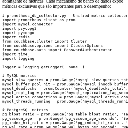
abrangente de métricas. Cada mecanismo de banco de dados expõe
métricas exclusivas que são importantes para o desempenho:
# prometheus_db_collector.py — Unified metric collector
import prometheus_client as prom

import mysql.connector

import psycopg2

import pymongo

import redis

from couchbase.cluster import Cluster

from couchbase.options import ClusterOptions

from couchbase.auth import PasswordAuthenticator

import time

import logging

logger = logging.getLogger(__name__)

# MySQL metrics

mysql_slow_queries = prom.Gauge('mysql_slow_queries_tot
mysql_buffer_pool_hit = prom.Gauge('mysql_innodb_buffer
mysql_deadlocks = prom.Counter('mysql_deadlocks_total',
mysql_repl_lag = prom.Gauge('mysql_replication_lag_seco
mysql_active_connections = prom.Gauge('mysql_active_con
mysql_threads_running = prom.Gauge('mysql_threads_runni
# PostgreSQL metrics

pg_bloat_ratio = prom.Gauge('pg_table_bloat_ratio', 'Ta
pg_vacuum_age = prom.Gauge('pg_vacuum_age_seconds', 'Se
pg_index_hit_ratio = prom.Gauge('pg_index_hit_ratio', '
pg_wal_rate = prom.Gauge('pg_wal_bytes_per_second', 'WA