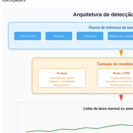
Arquitetura de detecçã
Fluxos de métricas de ba
Uso do CPU
Memória
Conexões
Latência de consult
Camada de modelo
Profeta
Rede LSTM
Decomposição sazonal
Padrões sequenciais
Tendência + Sazonalidade
Dependências de longo alc
Efeitos de férias
Entrada multivariada
Linha de base normal vs ano