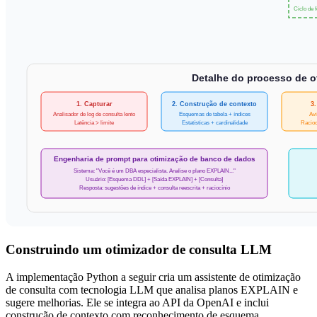
Ciclo de 
Detalhe do processo de 
1. Capturar
2. Construção de contexto
3
Analisador de log de consulta lento
Esquemas de tabela + índices
Av
Latência > limite
Estatísticas + cardinalidade
Racioc
Engenharia de prompt para otimização de banco de dados
Sistema: "Você é um DBA especialista. Analise o plano EXPLAIN..."
Usuário: [Esquema DDL] + [Saída EXPLAIN] + [Consulta]
Resposta: sugestões de índice + consulta reescrita + raciocínio
Construindo um otimizador de consulta LLM
A implementação Python a seguir cria um assistente de otimização
de consulta com tecnologia LLM que analisa planos EXPLAIN e
sugere melhorias. Ele se integra ao API da OpenAI e inclui
construção de contexto com reconhecimento de esquema.