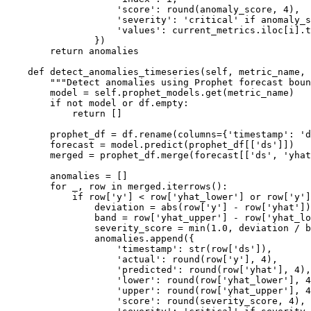
                    'score': round(anomaly_score, 4),

                    'severity': 'critical' if anomaly_s
                    'values': current_metrics.iloc[i].t
                })

        return anomalies

    def detect_anomalies_timeseries(self, metric_name, 
        """Detect anomalies using Prophet forecast boun
        model = self.prophet_models.get(metric_name)

        if not model or df.empty:

            return []

        prophet_df = df.rename(columns={'timestamp': 'd
        forecast = model.predict(prophet_df[['ds']])

        merged = prophet_df.merge(forecast[['ds', 'yhat
        anomalies = []

        for _, row in merged.iterrows():

            if row['y'] < row['yhat_lower'] or row['y']
                deviation = abs(row['y'] - row['yhat'])

                band = row['yhat_upper'] - row['yhat_lo
                severity_score = min(1.0, deviation / b
                anomalies.append({

                    'timestamp': str(row['ds']),

                    'actual': round(row['y'], 4),

                    'predicted': round(row['yhat'], 4),

                    'lower': round(row['yhat_lower'], 4
                    'upper': round(row['yhat_upper'], 4
                    'score': round(severity_score, 4),
