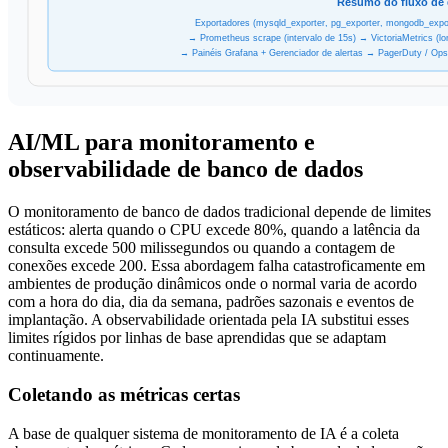
Resumo do fluxo de
Exportadores (mysqld_exporter, pg_exporter, mongodb_expor
→ Prometheus scrape (intervalo de 15s) → VictoriaMetrics (lo
→ Painéis Grafana + Gerenciador de alertas → PagerDuty / O
AI/ML para monitoramento e
observabilidade de banco de dados
O monitoramento de banco de dados tradicional depende de limites
estáticos: alerta quando o CPU excede 80%, quando a latência da
consulta excede 500 milissegundos ou quando a contagem de
conexões excede 200. Essa abordagem falha catastroficamente em
ambientes de produção dinâmicos onde o normal varia de acordo
com a hora do dia, dia da semana, padrões sazonais e eventos de
implantação. A observabilidade orientada pela IA substitui esses
limites rígidos por linhas de base aprendidas que se adaptam
continuamente.
Coletando as métricas certas
A base de qualquer sistema de monitoramento de IA é a coleta