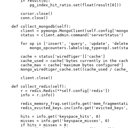
        if result[0]:

            pg_index_hit_ratio.set(float(result[0]))

        cursor.close()

        conn.close()

    def collect_mongodb(self):

        client = pymongo.MongoClient(self.config['mongo
        status = client.admin.command('serverStatus')

        for op in ['insert', 'query', 'update', 'delete
            mongo_opcounters.labels(op_type=op).set(sta
        cache = status['wiredTiger']['cache']

        cache_used = cache['bytes currently in the cach
        cache_max = cache['maximum bytes configured']

        mongo_wiredtiger_cache.set((cache_used / cache_
        client.close()

    def collect_redis(self):

        r = redis.Redis(**self.config['redis'])

        info = r.info()

        redis_memory_frag.set(info.get('mem_fragmentati
        redis_evicted_keys.inc(info.get('evicted_keys',
        hits = info.get('keyspace_hits', 0)

        misses = info.get('keyspace_misses', 0)

        if hits + misses > 0:
