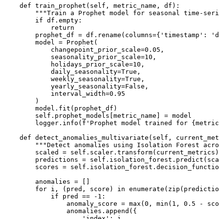
    def train_prophet(self, metric_name, df):

        """Train a Prophet model for seasonal time-seri
        if df.empty:

            return

        prophet_df = df.rename(columns={'timestamp': 'd
        model = Prophet(

            changepoint_prior_scale=0.05,

            seasonality_prior_scale=10,

            holidays_prior_scale=10,

            daily_seasonality=True,

            weekly_seasonality=True,

            yearly_seasonality=False,

            interval_width=0.95

        )

        model.fit(prophet_df)

        self.prophet_models[metric_name] = model

        logger.info(f'Prophet model trained for {metric
    def detect_anomalies_multivariate(self, current_met
        """Detect anomalies using Isolation Forest acro
        scaled = self.scaler.transform(current_metrics)

        predictions = self.isolation_forest.predict(sca
        scores = self.isolation_forest.decision_functio
        anomalies = []

        for i, (pred, score) in enumerate(zip(predictio
            if pred == -1:

                anomaly_score = max(0, min(1, 0.5 - sco
                anomalies.append({

                    'index': i,
