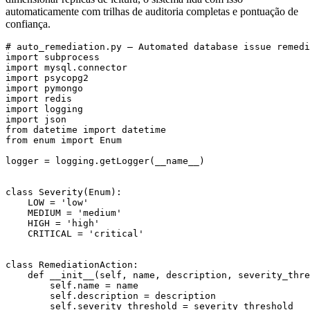
automaticamente com trilhas de auditoria completas e pontuação de
confiança.
# auto_remediation.py — Automated database issue remedi
import subprocess

import mysql.connector

import psycopg2

import pymongo

import redis

import logging

import json

from datetime import datetime

from enum import Enum

logger = logging.getLogger(__name__)

class Severity(Enum):

    LOW = 'low'

    MEDIUM = 'medium'

    HIGH = 'high'

    CRITICAL = 'critical'

class RemediationAction:

    def __init__(self, name, description, severity_thre
        self.name = name

        self.description = description

        self.severity_threshold = severity_threshold
