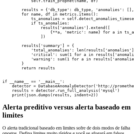
            self.train_prophet(name, df)

        results = {'db_type': db_type, 'anomalies': [],
        for name, df in metrics.items():

            ts_anomalies = self.detect_anomalies_timese
            if ts_anomalies:

                results['anomalies'].extend([

                    {**a, 'metric': name} for a in ts_a
                ])

        results['summary'] = {

            'total_anomalies': len(results['anomalies']
            'critical': sum(1 for a in results['anomali
            'warning': sum(1 for a in results['anomalie
        }

        return results

if __name__ == '__main__':

    detector = DatabaseAnomalyDetector('http://promethe
    results = detector.run_full_analysis('mysql')

Alerta preditivo versus alerta baseado em
limites
O alerta tradicional baseado em limites sofre de dois modos de falha
opostos. Defina limites muito rígidos e você se afogará em falsos