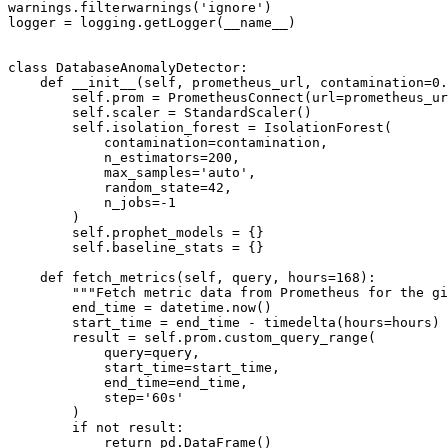
warnings.filterwarnings('ignore')

logger = logging.getLogger(__name__)

class DatabaseAnomalyDetector:

    def __init__(self, prometheus_url, contamination=0.
        self.prom = PrometheusConnect(url=prometheus_ur
        self.scaler = StandardScaler()

        self.isolation_forest = IsolationForest(

            contamination=contamination,

            n_estimators=200,

            max_samples='auto',

            random_state=42,

            n_jobs=-1

        )

        self.prophet_models = {}

        self.baseline_stats = {}

    def fetch_metrics(self, query, hours=168):

        """Fetch metric data from Prometheus for the gi
        end_time = datetime.now()

        start_time = end_time - timedelta(hours=hours)

        result = self.prom.custom_query_range(

            query=query,

            start_time=start_time,

            end_time=end_time,

            step='60s'

        )

        if not result:

            return pd.DataFrame()
