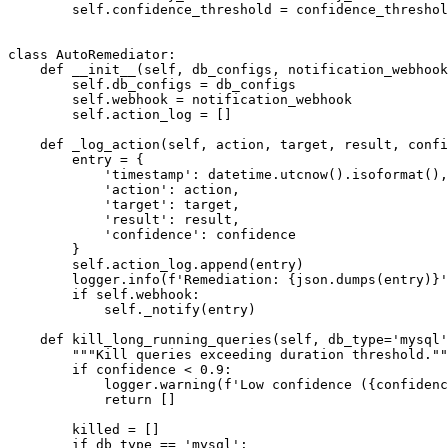
        self.confidence_threshold = confidence_threshol
class AutoRemediator:

    def __init__(self, db_configs, notification_webhook
        self.db_configs = db_configs

        self.webhook = notification_webhook

        self.action_log = []

    def _log_action(self, action, target, result, confi
        entry = {

            'timestamp': datetime.utcnow().isoformat(),

            'action': action,

            'target': target,

            'result': result,

            'confidence': confidence

        }

        self.action_log.append(entry)

        logger.info(f'Remediation: {json.dumps(entry)}'
        if self.webhook:

            self._notify(entry)

    def kill_long_running_queries(self, db_type='mysql'
        """Kill queries exceeding duration threshold.""
        if confidence < 0.9:

            logger.warning(f'Low confidence ({confidenc
            return []

        killed = []

        if db_type == 'mysql':
