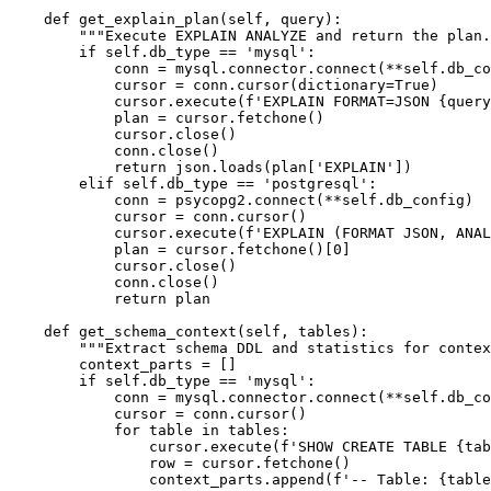
    def get_explain_plan(self, query):

        """Execute EXPLAIN ANALYZE and return the plan.
        if self.db_type == 'mysql':

            conn = mysql.connector.connect(**self.db_co
            cursor = conn.cursor(dictionary=True)

            cursor.execute(f'EXPLAIN FORMAT=JSON {query
            plan = cursor.fetchone()

            cursor.close()

            conn.close()

            return json.loads(plan['EXPLAIN'])

        elif self.db_type == 'postgresql':

            conn = psycopg2.connect(**self.db_config)

            cursor = conn.cursor()

            cursor.execute(f'EXPLAIN (FORMAT JSON, ANAL
            plan = cursor.fetchone()[0]

            cursor.close()

            conn.close()

            return plan

    def get_schema_context(self, tables):

        """Extract schema DDL and statistics for contex
        context_parts = []

        if self.db_type == 'mysql':

            conn = mysql.connector.connect(**self.db_co
            cursor = conn.cursor()

            for table in tables:

                cursor.execute(f'SHOW CREATE TABLE {tab
                row = cursor.fetchone()

                context_parts.append(f'-- Table: {table