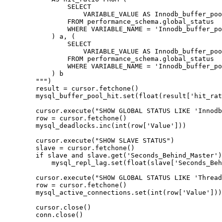
                SELECT

                    VARIABLE_VALUE AS Innodb_buffer_poo
                FROM performance_schema.global_status

                WHERE VARIABLE_NAME = 'Innodb_buffer_po
            ) a, (

                SELECT

                    VARIABLE_VALUE AS Innodb_buffer_poo
                FROM performance_schema.global_status

                WHERE VARIABLE_NAME = 'Innodb_buffer_po
            ) b

        """)

        result = cursor.fetchone()

        mysql_buffer_pool_hit.set(float(result['hit_rat
        cursor.execute("SHOW GLOBAL STATUS LIKE 'Innodb
        row = cursor.fetchone()

        mysql_deadlocks.inc(int(row['Value']))

        cursor.execute("SHOW SLAVE STATUS")

        slave = cursor.fetchone()

        if slave and slave.get('Seconds_Behind_Master')
            mysql_repl_lag.set(float(slave['Seconds_Beh
        cursor.execute("SHOW GLOBAL STATUS LIKE 'Thread
        row = cursor.fetchone()

        mysql_active_connections.set(int(row['Value']))

        cursor.close()

        conn.close()
