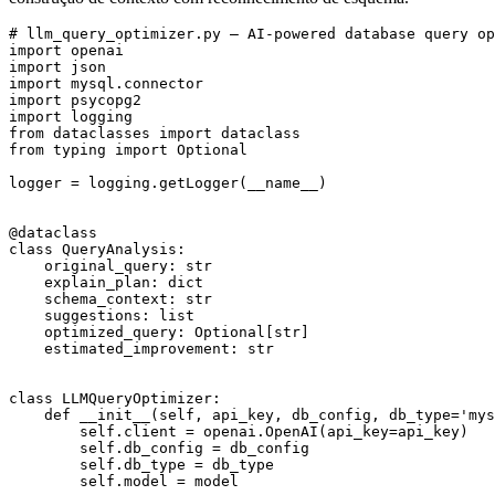
# llm_query_optimizer.py — AI-powered database query op
import openai

import json

import mysql.connector

import psycopg2

import logging

from dataclasses import dataclass

from typing import Optional

logger = logging.getLogger(__name__)

@dataclass

class QueryAnalysis:

    original_query: str

    explain_plan: dict

    schema_context: str

    suggestions: list

    optimized_query: Optional[str]

    estimated_improvement: str

class LLMQueryOptimizer:

    def __init__(self, api_key, db_config, db_type='mys
        self.client = openai.OpenAI(api_key=api_key)

        self.db_config = db_config

        self.db_type = db_type

        self.model = model
