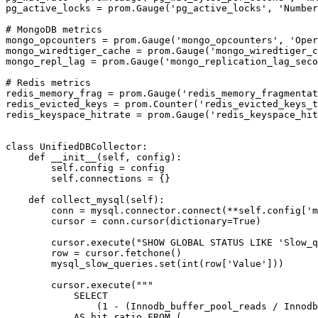
pg_active_locks = prom.Gauge('pg_active_locks', 'Number
# MongoDB metrics

mongo_opcounters = prom.Gauge('mongo_opcounters', 'Oper
mongo_wiredtiger_cache = prom.Gauge('mongo_wiredtiger_c
mongo_repl_lag = prom.Gauge('mongo_replication_lag_seco
# Redis metrics

redis_memory_frag = prom.Gauge('redis_memory_fragmentat
redis_evicted_keys = prom.Counter('redis_evicted_keys_t
redis_keyspace_hitrate = prom.Gauge('redis_keyspace_hit
class UnifiedDBCollector:

    def __init__(self, config):

        self.config = config

        self.connections = {}

    def collect_mysql(self):

        conn = mysql.connector.connect(**self.config['m
        cursor = conn.cursor(dictionary=True)

        cursor.execute("SHOW GLOBAL STATUS LIKE 'Slow_q
        row = cursor.fetchone()

        mysql_slow_queries.set(int(row['Value']))

        cursor.execute("""

            SELECT

                (1 - (Innodb_buffer_pool_reads / Innodb
            AS hit_ratio FROM (
