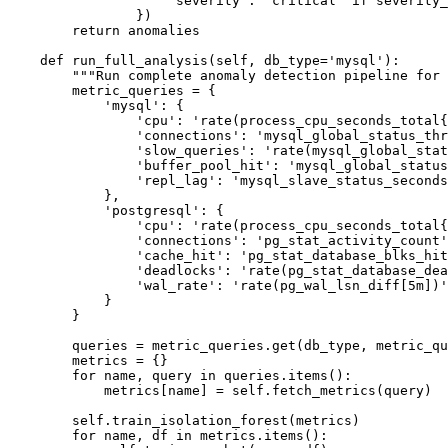
                    'severity': 'critical' if severity_
                })

        return anomalies

    def run_full_analysis(self, db_type='mysql'):

        """Run complete anomaly detection pipeline for 
        metric_queries = {

            'mysql': {

                'cpu': 'rate(process_cpu_seconds_total{
                'connections': 'mysql_global_status_thr
                'slow_queries': 'rate(mysql_global_stat
                'buffer_pool_hit': 'mysql_global_status
                'repl_lag': 'mysql_slave_status_seconds
            },

            'postgresql': {

                'cpu': 'rate(process_cpu_seconds_total{
                'connections': 'pg_stat_activity_count'
                'cache_hit': 'pg_stat_database_blks_hit
                'deadlocks': 'rate(pg_stat_database_dea
                'wal_rate': 'rate(pg_wal_lsn_diff[5m])'

            }

        }

        queries = metric_queries.get(db_type, metric_qu
        metrics = {}

        for name, query in queries.items():

            metrics[name] = self.fetch_metrics(query)

        self.train_isolation_forest(metrics)

        for name, df in metrics.items():
