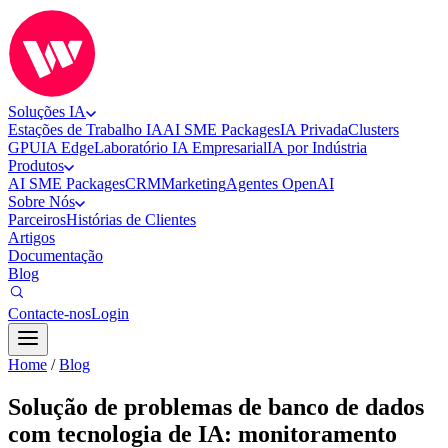
Soluções IA
Estações de Trabalho IA
AI SME Packages
IA Privada
Clusters
GPU
IA Edge
Laboratório IA Empresarial
IA por Indústria
Produtos
AI SME Packages
CRM
Marketing
Agentes OpenAI
Sobre Nós
Parceiros
Histórias de Clientes
Artigos
Documentação
Blog
Contacte-nos
Login
Home
/
Blog
Solução de problemas de banco de dados
com tecnologia de IA: monitoramento