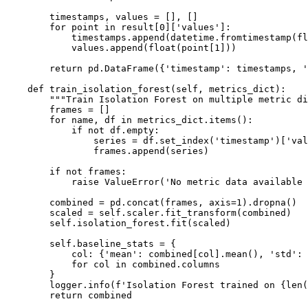
        timestamps, values = [], []

        for point in result[0]['values']:

            timestamps.append(datetime.fromtimestamp(fl
            values.append(float(point[1]))

        return pd.DataFrame({'timestamp': timestamps, '
    def train_isolation_forest(self, metrics_dict):

        """Train Isolation Forest on multiple metric di
        frames = []

        for name, df in metrics_dict.items():

            if not df.empty:

                series = df.set_index('timestamp')['val
                frames.append(series)

        if not frames:

            raise ValueError('No metric data available 
        combined = pd.concat(frames, axis=1).dropna()

        scaled = self.scaler.fit_transform(combined)

        self.isolation_forest.fit(scaled)

        self.baseline_stats = {

            col: {'mean': combined[col].mean(), 'std': 
            for col in combined.columns

        }

        logger.info(f'Isolation Forest trained on {len(
        return combined
