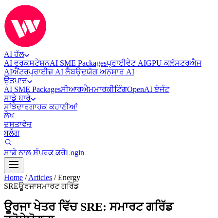
AI ਹੱਲ
AI ਵਰਕਸਟੇਸ਼ਨ
AI SME Packages
ਪ੍ਰਾਈਵੇਟ AI
GPU ਕਲੱਸਟਰ
ਐਜ
AI
ਐਂਟਰਪ੍ਰਾਈਜ਼ AI ਲੈਬ
ਉਦਯੋਗ ਅਨੁਸਾਰ AI
ਉਤਪਾਦ
AI SME Packages
ਸੀਆਰਐਮ
ਮਾਰਕੀਟਿੰਗ
OpenAI ਏਜੰਟ
ਸਾਡੇ ਬਾਰੇ
ਸਾਂਝੇਦਾਰ
ਗਾਹਕ ਕਹਾਣੀਆਂ
ਲੇਖ
ਦਸਤਾਵੇਜ਼
ਬਲੌਗ
ਸਾਡੇ ਨਾਲ ਸੰਪਰਕ ਕਰੋ
Login
Home
/
Articles
/
Energy
SRE
ਊਰਜਾ
ਸਮਾਰਟ ਗਰਿੱਡ
ਊਰਜਾ ਖੇਤਰ ਵਿੱਚ SRE: ਸਮਾਰਟ ਗਰਿੱਡ