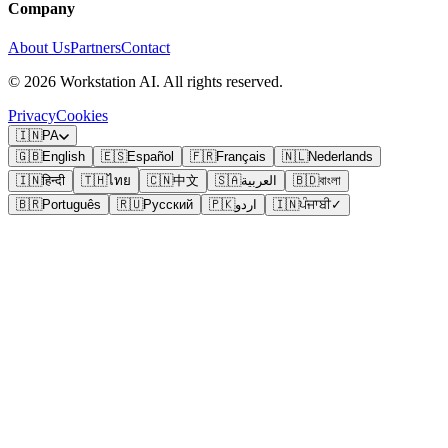
Company
About Us
Partners
Contact
©
2026
Workstation AI. All rights reserved.
Privacy
Cookies
🇮🇳
PA
🇬🇧
English
🇪🇸
Español
🇫🇷
Français
🇳🇱
Nederlands
🇮🇳
हिन्दी
🇹🇭
ไทย
🇨🇳
中文
🇸🇦
العربية
🇧🇩
বাংলা
🇧🇷
Português
🇷🇺
Русский
🇵🇰
اردو
🇮🇳
ਪੰਜਾਬੀ
✓