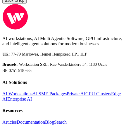
Back to top
AI workstations, AI Multi Agentic Software, GPU infrastructure,
and intelligent agent solutions for modern businesses.
UK:
77-79 Marlowes, Hemel Hempstead HP1 1LF
Brussels:
Workstation SRL, Rue Vanderkindere 34, 1180 Uccle
BE 0751.518.683
AI Solutions
AI Workstations
AI SME Packages
Private AI
GPU Clusters
Edge
AI
Enterprise AI
Resources
Articles
Documentation
Blog
Search