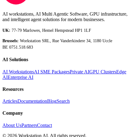
AI workstations, AI Multi Agentic Software, GPU infrastructure,
and intelligent agent solutions for modern businesses.
UK:
77-79 Marlowes, Hemel Hempstead HP1 1LF
Brussels:
Workstation SRL, Rue Vanderkindere 34, 1180 Uccle
BE 0751.518.683
AI Solutions
AI Workstations
AI SME Packages
Private AI
GPU Clusters
Edge
AI
Enterprise AI
Resources
Articles
Documentation
Blog
Search
Company
About Us
Partners
Contact
©
2026
Workstation AI. All rights reserved.