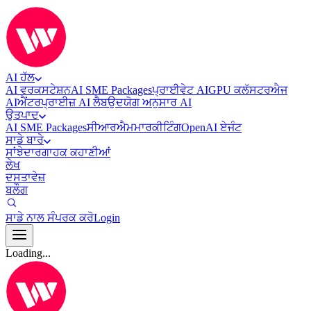
AI ਹੱਲ
AI ਵਰਕਸਟੇਸ਼ਨ
AI SME Packages
ਪ੍ਰਾਈਵੇਟ AI
GPU ਕਲੱਸਟਰ
ਐਜ
AI
ਐਂਟਰਪ੍ਰਾਈਜ਼ AI ਲੈਬ
ਉਦਯੋਗ ਅਨੁਸਾਰ AI
ਉਤਪਾਦ
AI SME Packages
ਸੀਆਰਐਮ
ਮਾਰਕੀਟਿੰਗ
OpenAI ਏਜੰਟ
ਸਾਡੇ ਬਾਰੇ
ਸਾਂਝੇਦਾਰ
ਗਾਹਕ ਕਹਾਣੀਆਂ
ਲੇਖ
ਦਸਤਾਵੇਜ਼
ਬਲੌਗ
ਸਾਡੇ ਨਾਲ ਸੰਪਰਕ ਕਰੋ
Login
Loading...