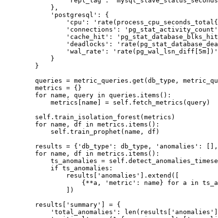
                'repl_lag': 'mysql_slave_status_seconds
            },

            'postgresql': {

                'cpu': 'rate(process_cpu_seconds_total{
                'connections': 'pg_stat_activity_count'
                'cache_hit': 'pg_stat_database_blks_hit
                'deadlocks': 'rate(pg_stat_database_dea
                'wal_rate': 'rate(pg_wal_lsn_diff[5m])'

            }

        }

        queries = metric_queries.get(db_type, metric_qu
        metrics = {}

        for name, query in queries.items():

            metrics[name] = self.fetch_metrics(query)

        self.train_isolation_forest(metrics)

        for name, df in metrics.items():

            self.train_prophet(name, df)

        results = {'db_type': db_type, 'anomalies': [],
        for name, df in metrics.items():

            ts_anomalies = self.detect_anomalies_timese
            if ts_anomalies:

                results['anomalies'].extend([

                    {**a, 'metric': name} for a in ts_a
                ])

        results['summary'] = {

            'total_anomalies': len(results['anomalies']