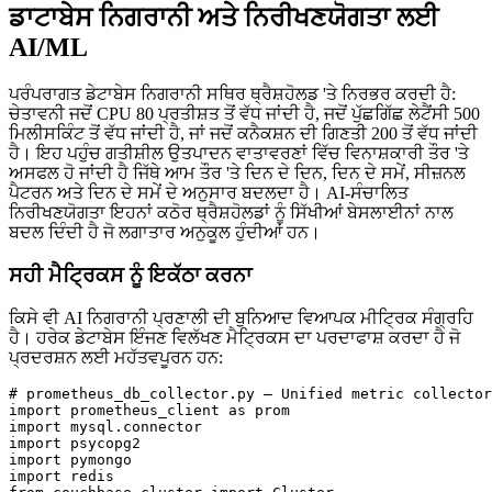
ਡਾਟਾਬੇਸ ਨਿਗਰਾਨੀ ਅਤੇ ਨਿਰੀਖਣਯੋਗਤਾ ਲਈ
AI/ML
ਪਰੰਪਰਾਗਤ ਡੇਟਾਬੇਸ ਨਿਗਰਾਨੀ ਸਥਿਰ ਥ੍ਰੈਸ਼ਹੋਲਡ 'ਤੇ ਨਿਰਭਰ ਕਰਦੀ ਹੈ:
ਚੇਤਾਵਨੀ ਜਦੋਂ CPU 80 ਪ੍ਰਤੀਸ਼ਤ ਤੋਂ ਵੱਧ ਜਾਂਦੀ ਹੈ, ਜਦੋਂ ਪੁੱਛਗਿੱਛ ਲੇਟੈਂਸੀ 500
ਮਿਲੀਸਕਿੰਟ ਤੋਂ ਵੱਧ ਜਾਂਦੀ ਹੈ, ਜਾਂ ਜਦੋਂ ਕਨੈਕਸ਼ਨ ਦੀ ਗਿਣਤੀ 200 ਤੋਂ ਵੱਧ ਜਾਂਦੀ
ਹੈ। ਇਹ ਪਹੁੰਚ ਗਤੀਸ਼ੀਲ ਉਤਪਾਦਨ ਵਾਤਾਵਰਣਾਂ ਵਿੱਚ ਵਿਨਾਸ਼ਕਾਰੀ ਤੌਰ 'ਤੇ
ਅਸਫਲ ਹੋ ਜਾਂਦੀ ਹੈ ਜਿੱਥੇ ਆਮ ਤੌਰ 'ਤੇ ਦਿਨ ਦੇ ਦਿਨ, ਦਿਨ ਦੇ ਸਮੇਂ, ਸੀਜ਼ਨਲ
ਪੈਟਰਨ ਅਤੇ ਦਿਨ ਦੇ ਸਮੇਂ ਦੇ ਅਨੁਸਾਰ ਬਦਲਦਾ ਹੈ। AI-ਸੰਚਾਲਿਤ
ਨਿਰੀਖਣਯੋਗਤਾ ਇਹਨਾਂ ਕਠੋਰ ਥ੍ਰੈਸ਼ਹੋਲਡਾਂ ਨੂੰ ਸਿੱਖੀਆਂ ਬੇਸਲਾਈਨਾਂ ਨਾਲ
ਬਦਲ ਦਿੰਦੀ ਹੈ ਜੋ ਲਗਾਤਾਰ ਅਨੁਕੂਲ ਹੁੰਦੀਆਂ ਹਨ।
ਸਹੀ ਮੈਟ੍ਰਿਕਸ ਨੂੰ ਇਕੱਠਾ ਕਰਨਾ
ਕਿਸੇ ਵੀ AI ਨਿਗਰਾਨੀ ਪ੍ਰਣਾਲੀ ਦੀ ਬੁਨਿਆਦ ਵਿਆਪਕ ਮੀਟ੍ਰਿਕ ਸੰਗ੍ਰਹਿ
ਹੈ। ਹਰੇਕ ਡੇਟਾਬੇਸ ਇੰਜਣ ਵਿਲੱਖਣ ਮੈਟ੍ਰਿਕਸ ਦਾ ਪਰਦਾਫਾਸ਼ ਕਰਦਾ ਹੈ ਜੋ
ਪ੍ਰਦਰਸ਼ਨ ਲਈ ਮਹੱਤਵਪੂਰਨ ਹਨ:
# prometheus_db_collector.py — Unified metric collector
import prometheus_client as prom

import mysql.connector

import psycopg2

import pymongo

import redis
