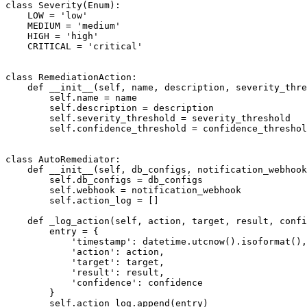
class Severity(Enum):

    LOW = 'low'

    MEDIUM = 'medium'

    HIGH = 'high'

    CRITICAL = 'critical'

class RemediationAction:

    def __init__(self, name, description, severity_thre
        self.name = name

        self.description = description

        self.severity_threshold = severity_threshold

        self.confidence_threshold = confidence_threshol
class AutoRemediator:

    def __init__(self, db_configs, notification_webhook
        self.db_configs = db_configs

        self.webhook = notification_webhook

        self.action_log = []

    def _log_action(self, action, target, result, confi
        entry = {

            'timestamp': datetime.utcnow().isoformat(),

            'action': action,

            'target': target,

            'result': result,

            'confidence': confidence

        }

        self.action_log.append(entry)
