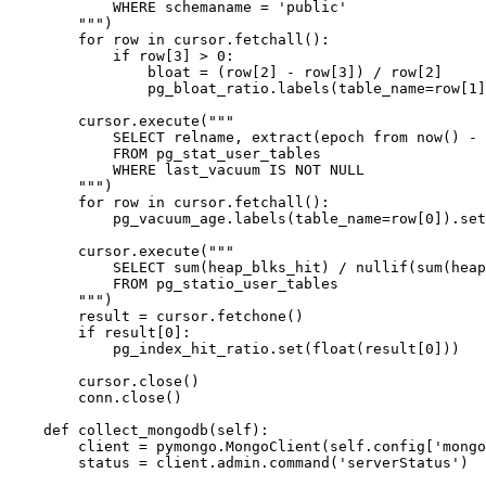
            WHERE schemaname = 'public'

        """)

        for row in cursor.fetchall():

            if row[3] > 0:

                bloat = (row[2] - row[3]) / row[2]

                pg_bloat_ratio.labels(table_name=row[1]
        cursor.execute("""

            SELECT relname, extract(epoch from now() - 
            FROM pg_stat_user_tables

            WHERE last_vacuum IS NOT NULL

        """)

        for row in cursor.fetchall():

            pg_vacuum_age.labels(table_name=row[0]).set
        cursor.execute("""

            SELECT sum(heap_blks_hit) / nullif(sum(heap
            FROM pg_statio_user_tables

        """)

        result = cursor.fetchone()

        if result[0]:

            pg_index_hit_ratio.set(float(result[0]))

        cursor.close()

        conn.close()

    def collect_mongodb(self):

        client = pymongo.MongoClient(self.config['mongo
        status = client.admin.command('serverStatus')
