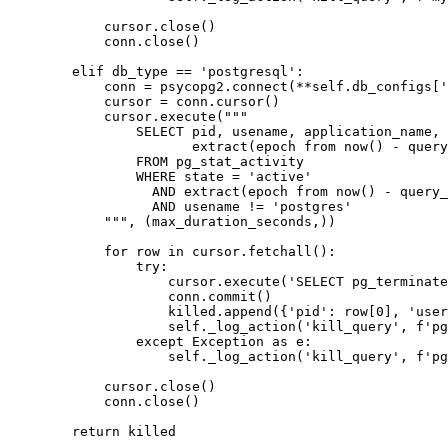
            cursor.close()

            conn.close()

        elif db_type == 'postgresql':

            conn = psycopg2.connect(**self.db_configs['
            cursor = conn.cursor()

            cursor.execute("""

                SELECT pid, usename, application_name, 
                       extract(epoch from now() - query
                FROM pg_stat_activity

                WHERE state = 'active'

                  AND extract(epoch from now() - query_
                  AND usename != 'postgres'

            """, (max_duration_seconds,))

            for row in cursor.fetchall():

                try:

                    cursor.execute('SELECT pg_terminate
                    conn.commit()

                    killed.append({'pid': row[0], 'user
                    self._log_action('kill_query', f'pg
                except Exception as e:

                    self._log_action('kill_query', f'pg
            cursor.close()

            conn.close()

        return killed
