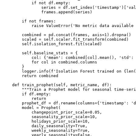
            if not df.empty:

                series = df.set_index('timestamp')['val
                frames.append(series)

        if not frames:

            raise ValueError('No metric data available 
        combined = pd.concat(frames, axis=1).dropna()

        scaled = self.scaler.fit_transform(combined)

        self.isolation_forest.fit(scaled)

        self.baseline_stats = {

            col: {'mean': combined[col].mean(), 'std': 
            for col in combined.columns

        }

        logger.info(f'Isolation Forest trained on {len(
        return combined

    def train_prophet(self, metric_name, df):

        """Train a Prophet model for seasonal time-seri
        if df.empty:

            return

        prophet_df = df.rename(columns={'timestamp': 'd
        model = Prophet(

            changepoint_prior_scale=0.05,

            seasonality_prior_scale=10,

            holidays_prior_scale=10,

            daily_seasonality=True,

            weekly_seasonality=True,

            yearly_seasonality=False,
