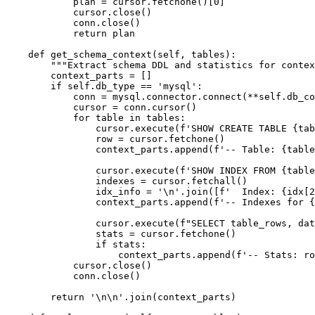
            plan = cursor.fetchone()[0]

            cursor.close()

            conn.close()

            return plan

    def get_schema_context(self, tables):

        """Extract schema DDL and statistics for contex
        context_parts = []

        if self.db_type == 'mysql':

            conn = mysql.connector.connect(**self.db_co
            cursor = conn.cursor()

            for table in tables:

                cursor.execute(f'SHOW CREATE TABLE {tab
                row = cursor.fetchone()

                context_parts.append(f'-- Table: {table
                cursor.execute(f'SHOW INDEX FROM {table
                indexes = cursor.fetchall()

                idx_info = '\n'.join([f'  Index: {idx[2
                context_parts.append(f'-- Indexes for {
                cursor.execute(f"SELECT table_rows, dat
                stats = cursor.fetchone()

                if stats:

                    context_parts.append(f'-- Stats: ro
            cursor.close()

            conn.close()

        return '\n\n'.join(context_parts)
