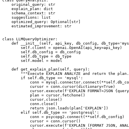
class QueryAnalysis:

    original_query: str

    explain_plan: dict

    schema_context: str

    suggestions: list

    optimized_query: Optional[str]

    estimated_improvement: str

class LLMQueryOptimizer:

    def __init__(self, api_key, db_config, db_type='mys
        self.client = openai.OpenAI(api_key=api_key)

        self.db_config = db_config

        self.db_type = db_type

        self.model = model

    def get_explain_plan(self, query):

        """Execute EXPLAIN ANALYZE and return the plan.
        if self.db_type == 'mysql':

            conn = mysql.connector.connect(**self.db_co
            cursor = conn.cursor(dictionary=True)

            cursor.execute(f'EXPLAIN FORMAT=JSON {query
            plan = cursor.fetchone()

            cursor.close()

            conn.close()

            return json.loads(plan['EXPLAIN'])

        elif self.db_type == 'postgresql':

            conn = psycopg2.connect(**self.db_config)

            cursor = conn.cursor()

            cursor.execute(f'EXPLAIN (FORMAT JSON, ANAL