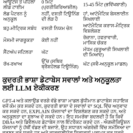
ਆਊਟੇਜ ਤੋਂ ਪਹਿਲਾਂ
0 ਮਿੰਟ
15-45 ਮਿੰਟ (ਭਵਿੱਖਬਾਣੀ)
ਲੀਡ ਟਾਈਮ
(ਪ੍ਰਤੀਕਿਰਿਆਸ਼ੀਲ)
ਲੋਡ ਪੈਟਰਨ ਨੂੰ
ਨਹੀਂ, ਦਸਤੀ ਟਿਊਨਿੰਗ
ਹਾਂ, ਆਟੋਮੈਟਿਕ ਬੇਸਲਾਈਨ
ਅਨੁਕੂਲ
ਦੀ ਲੋੜ ਹੈ
ਸਿਖਲਾਈ
ਆਟੋਮੈਟਿਕ ਕਰਾਸ-ਮੈਟ੍ਰਿਕ
ਬਹੁ-ਮੀਟ੍ਰਿਕ ਸਬੰਧ
ਦਸਤੀ ਨਿਯਮ ਚੇਨ
ਵਿਸ਼ਲੇਸ਼ਣ
ਰੋਜ਼ਾਨਾ, ਹਫਤਾਵਾਰੀ,
ਮੌਸਮੀ ਜਾਗਰੂਕਤਾ
ਕੋਈ ਨਹੀਂ
ਮਾਸਿਕ ਚੱਕਰ
ਮੱਧਮ (ਸ਼ੁਰੂਆਤੀ ਸਿਖਲਾਈ
ਸੈੱਟਅੱਪ ਜਟਿਲਤਾ
ਘੱਟ
ਦੀ ਮਿਆਦ)
ਉੱਚ (ਸਥਿਰ
ਰੱਖ-ਰਖਾਅ
ਘੱਟ (ਸਵੈ-ਅਨੁਕੂਲ ਮਾਡਲ)
ਥ੍ਰੈਸ਼ਹੋਲਡ ਟਿਊਨਿੰਗ)
ਕੁਦਰਤੀ ਭਾਸ਼ਾ ਡੇਟਾਬੇਸ ਸਵਾਲਾਂ ਅਤੇ ਅਨੁਕੂਲਤਾ
ਲਈ LLM ਏਕੀਕਰਣ
GPT-4 ਅਤੇ ਕਲਾਉਡ ਵਰਗੇ ਵੱਡੇ ਭਾਸ਼ਾ ਮਾਡਲ ਬੁੱਧੀਮਾਨ ਡਾਟਾਬੇਸ ਸਹਾਇਕ
ਵਜੋਂ ਕੰਮ ਕਰ ਸਕਦੇ ਹਨ, ਕੁਦਰਤੀ ਭਾਸ਼ਾ ਦੇ ਸਵਾਲਾਂ ਦਾ SQL ਵਿੱਚ ਅਨੁਵਾਦ
ਕਰ ਸਕਦੇ ਹਨ, EXPLAIN ਯੋਜਨਾਵਾਂ ਦਾ ਵਿਸ਼ਲੇਸ਼ਣ ਕਰ ਸਕਦੇ ਹਨ, ਅਤੇ
ਅਨੁਕੂਲਤਾ ਦਾ ਸੁਝਾਅ ਦੇ ਸਕਦੇ ਹਨ। ਇਹ ਸਮਰੱਥਾ ਬਦਲਦੀ ਹੈ ਕਿ ਕਿਵੇਂ
DBAs ਅਤੇ ਡਿਵੈਲਪਰ ਡੇਟਾਬੇਸ ਨਾਲ ਇੰਟਰੈਕਟ ਕਰਦੇ ਹਨ - ਐਗਜ਼ੀਕਿਊਸ਼ਨ
ਯੋਜਨਾਵਾਂ ਨੂੰ ਹੱਥੀਂ ਵੰਡਣ ਦੀ ਬਜਾਏ, ਉਹ ਸਧਾਰਨ ਅੰਗਰੇਜ਼ੀ ਵਿੱਚ ਸਮੱਸਿਆ ਦਾ
ਵਰਣਨ ਕਰ ਸਕਦੇ ਹਨ ਅਤੇ ਕਾਰਵਾਈਯੋਗ ਸਿਫਾਰਸ਼ਾਂ ਪ੍ਰਾਪਤ ਕਰ ਸਕਦੇ