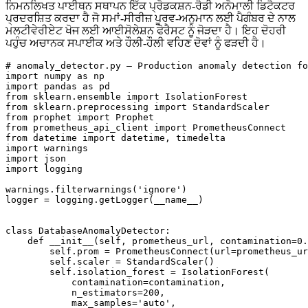
ਨਿਮਨਲਿਖਤ ਪਾਈਥਨ ਸਥਾਪਨ ਇੱਕ ਪ੍ਰੋਡਕਸ਼ਨ-ਰੈਡੀ ਅਨੋਮਾਲੀ ਡਿਟੈਕਟਰ
ਪ੍ਰਦਰਸ਼ਿਤ ਕਰਦਾ ਹੈ ਜੋ ਸਮਾਂ-ਸੀਰੀਜ਼ ਪੂਰਵ-ਅਨੁਮਾਨ ਲਈ ਪੈਗੰਬਰ ਦੇ ਨਾਲ
ਮਲਟੀਵੇਰੀਏਟ ਖੋਜ ਲਈ ਆਈਸੋਲੇਸ਼ਨ ਫੋਰੈਸਟ ਨੂੰ ਜੋੜਦਾ ਹੈ। ਇਹ ਦੋਹਰੀ
ਪਹੁੰਚ ਅਚਾਨਕ ਸਪਾਈਕ ਅਤੇ ਹੌਲੀ-ਹੌਲੀ ਵਹਿਣ ਦੋਵਾਂ ਨੂੰ ਫੜਦੀ ਹੈ।
# anomaly_detector.py — Production anomaly detection fo
import numpy as np

import pandas as pd

from sklearn.ensemble import IsolationForest

from sklearn.preprocessing import StandardScaler

from prophet import Prophet

from prometheus_api_client import PrometheusConnect

from datetime import datetime, timedelta

import warnings

import json

import logging

warnings.filterwarnings('ignore')

logger = logging.getLogger(__name__)

class DatabaseAnomalyDetector:

    def __init__(self, prometheus_url, contamination=0.
        self.prom = PrometheusConnect(url=prometheus_ur
        self.scaler = StandardScaler()

        self.isolation_forest = IsolationForest(

            contamination=contamination,

            n_estimators=200,

            max_samples='auto',
