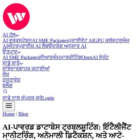
AI ਹੱਲ
AI ਵਰਕਸਟੇਸ਼ਨ
AI SME Packages
ਪ੍ਰਾਈਵੇਟ AI
GPU ਕਲੱਸਟਰ
ਐਜ
AI
ਐਂਟਰਪ੍ਰਾਈਜ਼ AI ਲੈਬ
ਉਦਯੋਗ ਅਨੁਸਾਰ AI
ਉਤਪਾਦ
AI SME Packages
ਸੀਆਰਐਮ
ਮਾਰਕੀਟਿੰਗ
OpenAI ਏਜੰਟ
ਸਾਡੇ ਬਾਰੇ
ਸਾਂਝੇਦਾਰ
ਗਾਹਕ ਕਹਾਣੀਆਂ
ਲੇਖ
ਦਸਤਾਵੇਜ਼
ਬਲੌਗ
ਸਾਡੇ ਨਾਲ ਸੰਪਰਕ ਕਰੋ
Login
Home
/
Blog
AI-ਪਾਵਰਡ ਡਾਟਾਬੇਸ ਟ੍ਰਬਲਸ਼ੂਟਿੰਗ: ਇੰਟੈਲੀਜੈਂਟ
ਮਾਨੀਟਰਿੰਗ, ਅਨੋਮਾਲੀ ਡਿਟੈਕਸ਼ਨ, ਅਤੇ ਆਟੋ-