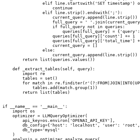
                elif line.startswith('SET timestamp') o
                    continue

                elif line.strip().endswith(';'):

                    current_query.append(line.strip())

                    full_query = ' '.join(current_query
                    if full_query not in queries:

                        queries[full_query] = {'query':
                    queries[full_query]['count'] += 1

                    queries[full_query]['total_time'] +
                    current_query = []

                else:

                    current_query.append(line.strip())

        return list(queries.values())

    def _extract_tables(self, query):

        import re

        tables = set()

        for match in re.finditer(r'(?:FROM|JOIN|INTO|UP
            tables.add(match.group(1))

        return list(tables)

if __name__ == '__main__':

    import os

    optimizer = LLMQueryOptimizer(

        api_key=os.environ['OPENAI_API_KEY'],

        db_config={'host': 'localhost', 'user': 'root',
        db_type='mysql'

    )

    analysis = optimizer.analyze_query(
