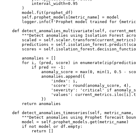
            interval_width=0.95

        )

        model.fit(prophet_df)

        self.prophet_models[metric_name] = model

        logger.info(f'Prophet model trained for {metric
    def detect_anomalies_multivariate(self, current_met
        """Detect anomalies using Isolation Forest acro
        scaled = self.scaler.transform(current_metrics)

        predictions = self.isolation_forest.predict(sca
        scores = self.isolation_forest.decision_functio
        anomalies = []

        for i, (pred, score) in enumerate(zip(predictio
            if pred == -1:

                anomaly_score = max(0, min(1, 0.5 - sco
                anomalies.append({

                    'index': i,

                    'score': round(anomaly_score, 4),

                    'severity': 'critical' if anomaly_s
                    'values': current_metrics.iloc[i].t
                })

        return anomalies

    def detect_anomalies_timeseries(self, metric_name, 
        """Detect anomalies using Prophet forecast boun
        model = self.prophet_models.get(metric_name)

        if not model or df.empty:

            return []
