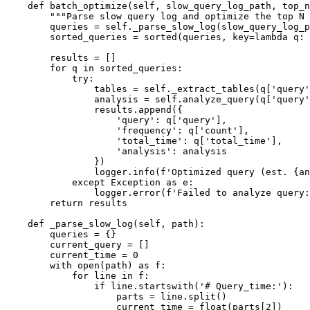
    def batch_optimize(self, slow_query_log_path, top_n
        """Parse slow query log and optimize the top N 
        queries = self._parse_slow_log(slow_query_log_p
        sorted_queries = sorted(queries, key=lambda q: 
        results = []

        for q in sorted_queries:

            try:

                tables = self._extract_tables(q['query'
                analysis = self.analyze_query(q['query'
                results.append({

                    'query': q['query'],

                    'frequency': q['count'],

                    'total_time': q['total_time'],

                    'analysis': analysis

                })

                logger.info(f'Optimized query (est. {an
            except Exception as e:

                logger.error(f'Failed to analyze query:
        return results

    def _parse_slow_log(self, path):

        queries = {}

        current_query = []

        current_time = 0

        with open(path) as f:

            for line in f:

                if line.startswith('# Query_time:'):

                    parts = line.split()

                    current_time = float(parts[2])
