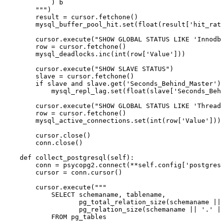
            ) b

        """)

        result = cursor.fetchone()

        mysql_buffer_pool_hit.set(float(result['hit_rat
        cursor.execute("SHOW GLOBAL STATUS LIKE 'Innodb
        row = cursor.fetchone()

        mysql_deadlocks.inc(int(row['Value']))

        cursor.execute("SHOW SLAVE STATUS")

        slave = cursor.fetchone()

        if slave and slave.get('Seconds_Behind_Master')
            mysql_repl_lag.set(float(slave['Seconds_Beh
        cursor.execute("SHOW GLOBAL STATUS LIKE 'Thread
        row = cursor.fetchone()

        mysql_active_connections.set(int(row['Value']))

        cursor.close()

        conn.close()

    def collect_postgresql(self):

        conn = psycopg2.connect(**self.config['postgres
        cursor = conn.cursor()

        cursor.execute("""

            SELECT schemaname, tablename,

                   pg_total_relation_size(schemaname ||
                   pg_relation_size(schemaname || '.' |
            FROM pg_tables
