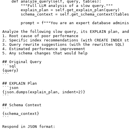
    def analyze_query(self, query, tables):

        """Full LLM analysis of a slow query."""

        explain_plan = self.get_explain_plan(query)

        schema_context = self.get_schema_context(tables
        prompt = f"""You are an expert database adminis
Analyze the following slow query, its EXPLAIN plan, and
1. Root cause of poor performance

2. Specific index recommendations (with CREATE INDEX st
3. Query rewrite suggestions (with the rewritten SQL)

4. Estimated performance improvement

5. Any schema changes that would help

## Original Query

```sql

{query}

```

## EXPLAIN Plan

```json

{json.dumps(explain_plan, indent=2)}

```

## Schema Context

```

{schema_context}

```

Respond in JSON format:
