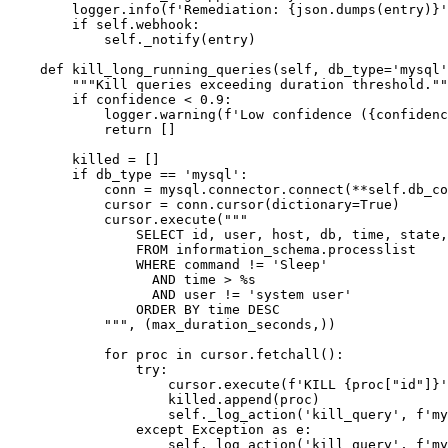
        logger.info(f'Remediation: {json.dumps(entry)}'
        if self.webhook:

            self._notify(entry)

    def kill_long_running_queries(self, db_type='mysql'
        """Kill queries exceeding duration threshold.""
        if confidence < 0.9:

            logger.warning(f'Low confidence ({confidenc
            return []

        killed = []

        if db_type == 'mysql':

            conn = mysql.connector.connect(**self.db_co
            cursor = conn.cursor(dictionary=True)

            cursor.execute("""

                SELECT id, user, host, db, time, state,
                FROM information_schema.processlist

                WHERE command != 'Sleep'

                  AND time > %s

                  AND user != 'system user'

                ORDER BY time DESC

            """, (max_duration_seconds,))

            for proc in cursor.fetchall():

                try:

                    cursor.execute(f'KILL {proc["id"]}'
                    killed.append(proc)

                    self._log_action('kill_query', f'my
                except Exception as e:

                    self._log_action('kill_query', f'my