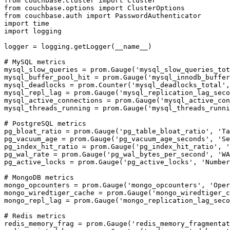
from couchbase.cluster import Cluster

from couchbase.options import ClusterOptions

from couchbase.auth import PasswordAuthenticator

import time

import logging

logger = logging.getLogger(__name__)

# MySQL metrics

mysql_slow_queries = prom.Gauge('mysql_slow_queries_tot
mysql_buffer_pool_hit = prom.Gauge('mysql_innodb_buffer
mysql_deadlocks = prom.Counter('mysql_deadlocks_total',
mysql_repl_lag = prom.Gauge('mysql_replication_lag_seco
mysql_active_connections = prom.Gauge('mysql_active_con
mysql_threads_running = prom.Gauge('mysql_threads_runni
# PostgreSQL metrics

pg_bloat_ratio = prom.Gauge('pg_table_bloat_ratio', 'Ta
pg_vacuum_age = prom.Gauge('pg_vacuum_age_seconds', 'Se
pg_index_hit_ratio = prom.Gauge('pg_index_hit_ratio', '
pg_wal_rate = prom.Gauge('pg_wal_bytes_per_second', 'WA
pg_active_locks = prom.Gauge('pg_active_locks', 'Number
# MongoDB metrics

mongo_opcounters = prom.Gauge('mongo_opcounters', 'Oper
mongo_wiredtiger_cache = prom.Gauge('mongo_wiredtiger_c
mongo_repl_lag = prom.Gauge('mongo_replication_lag_seco
# Redis metrics

redis_memory_frag = prom.Gauge('redis_memory_fragmentat