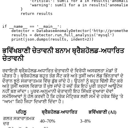
            'critical': sum(1 for a in results['anomali
            'warning': sum(1 for a in results['anomalie
        }

        return results

if __name__ == '__main__':

    detector = DatabaseAnomalyDetector('http://promethe
    results = detector.run_full_analysis('mysql')

ਭਵਿੱਖਬਾਣੀ ਚੇਤਾਵਨੀ ਬਨਾਮ ਥ੍ਰੈਸ਼ਹੋਲਡ-ਅਧਾਰਿਤ
ਚੇਤਾਵਨੀ
ਰਵਾਇਤੀ ਥ੍ਰੈਸ਼ਹੋਲਡ-ਅਧਾਰਿਤ ਚੇਤਾਵਨੀ ਦੋ ਵਿਰੋਧੀ ਅਸਫਲਤਾ ਮੋਡਾਂ ਤੋਂ
ਪੀੜਤ ਹੈ। ਥ੍ਰੈਸ਼ਹੋਲਡ ਬਹੁਤ ਤੰਗ ਸੈੱਟ ਕਰੋ ਅਤੇ ਤੁਸੀਂ ਆਮ ਲੋਡ ਭਿੰਨਤਾਵਾਂ ਦੇ
ਦੌਰਾਨ ਝੂਠੇ ਸਕਾਰਾਤਮਕ ਵਿੱਚ ਡੁੱਬ ਜਾਂਦੇ ਹੋ। ਉਹਨਾਂ ਨੂੰ ਬਹੁਤ ਢਿੱਲੀ ਸੈੱਟ ਕਰੋ
ਅਤੇ ਤੁਸੀਂ ਅਸਲ ਵਿਗਾੜ ਤੋਂ ਖੁੰਝ ਜਾਂਦੇ ਹੋ ਜਦੋਂ ਤੱਕ ਇਹ ਪੂਰੀ ਤਰ੍ਹਾਂ ਆਊਟੇਜ
ਨਹੀਂ ਬਣ ਜਾਂਦਾ। ਪੂਰਵ-ਅਨੁਮਾਨੀ ਚੇਤਾਵਨੀ ਇਹ ਸਿੱਖਣ ਦੁਆਰਾ ਦੋਵਾਂ
ਸਮੱਸਿਆਵਾਂ ਨੂੰ ਹੱਲ ਕਰਦੀ ਹੈ ਕਿ ਹਰੇਕ ਮੈਟ੍ਰਿਕ ਲਈ ਸਮੇਂ ਦੇ ਹਰੇਕ ਬਿੰਦੂ 'ਤੇ
"ਆਮ" ਕਿਹੋ ਜਿਹਾ ਦਿਖਾਈ ਦਿੰਦਾ ਹੈ।
ਪਹਿਲੂ
ਥ੍ਰੈਸ਼ਹੋਲਡ-ਆਧਾਰਿਤ
ਭਵਿੱਖਬਾਣੀ (AI)
ਗਲਤ ਸਕਾਰਾਤਮਕ
40–70%
3–8%
ਦਰ