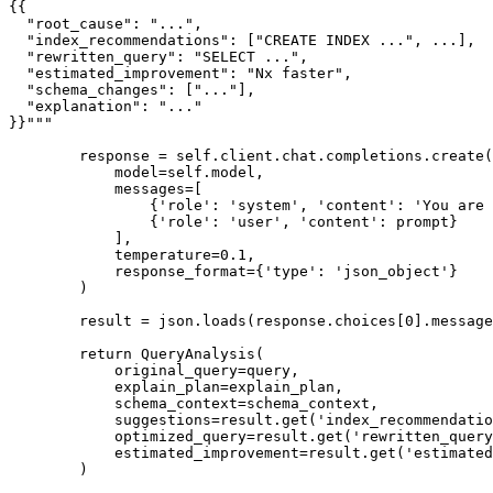
{{

  "root_cause": "...",

  "index_recommendations": ["CREATE INDEX ...", ...],

  "rewritten_query": "SELECT ...",

  "estimated_improvement": "Nx faster",

  "schema_changes": ["..."],

  "explanation": "..."

}}"""

        response = self.client.chat.completions.create(

            model=self.model,

            messages=[

                {'role': 'system', 'content': 'You are 
                {'role': 'user', 'content': prompt}

            ],

            temperature=0.1,

            response_format={'type': 'json_object'}

        )

        result = json.loads(response.choices[0].message
        return QueryAnalysis(

            original_query=query,

            explain_plan=explain_plan,

            schema_context=schema_context,

            suggestions=result.get('index_recommendatio
            optimized_query=result.get('rewritten_query
            estimated_improvement=result.get('estimated
        )
