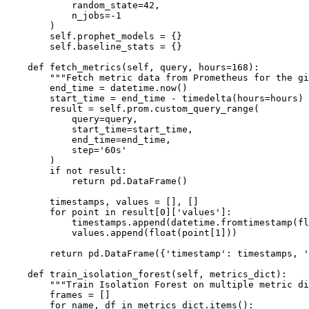
            random_state=42,

            n_jobs=-1

        )

        self.prophet_models = {}

        self.baseline_stats = {}

    def fetch_metrics(self, query, hours=168):

        """Fetch metric data from Prometheus for the gi
        end_time = datetime.now()

        start_time = end_time - timedelta(hours=hours)

        result = self.prom.custom_query_range(

            query=query,

            start_time=start_time,

            end_time=end_time,

            step='60s'

        )

        if not result:

            return pd.DataFrame()

        timestamps, values = [], []

        for point in result[0]['values']:

            timestamps.append(datetime.fromtimestamp(fl
            values.append(float(point[1]))

        return pd.DataFrame({'timestamp': timestamps, '
    def train_isolation_forest(self, metrics_dict):

        """Train Isolation Forest on multiple metric di
        frames = []

        for name, df in metrics_dict.items():
