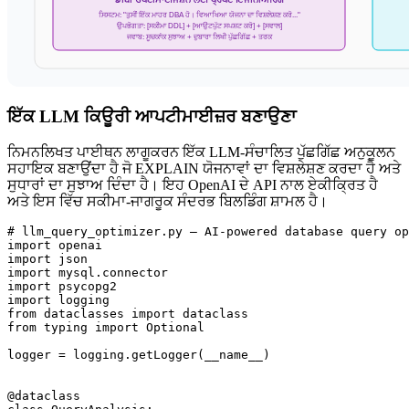
ਸਿਸਟਮ: "ਤੁਸੀਂ ਇੱਕ ਮਾਹਰ DBA ਹੋ। ਵਿਆਖਿਆ ਯੋਜਨਾ ਦਾ ਵਿਸ਼ਲੇਸ਼ਣ ਕਰੋ..."
ਉਪਭੋਗਤਾ: [ਸਕੀਮਾ DDL] + [ਆਉਟਪੁੱਟ ਸਪਸ਼ਟ ਕਰੋ] + [ਸਵਾਲ]
ਜਵਾਬ: ਸੂਚਕਾਂਕ ਸੁਝਾਅ + ਦੁਬਾਰਾ ਲਿਖੀ ਪੁੱਛਗਿੱਛ + ਤਰਕ
ਇੱਕ LLM ਕਿਊਰੀ ਆਪਟੀਮਾਈਜ਼ਰ ਬਣਾਉਣਾ
ਨਿਮਨਲਿਖਤ ਪਾਈਥਨ ਲਾਗੂਕਰਨ ਇੱਕ LLM-ਸੰਚਾਲਿਤ ਪੁੱਛਗਿੱਛ ਅਨੁਕੂਲਨ
ਸਹਾਇਕ ਬਣਾਉਂਦਾ ਹੈ ਜੋ EXPLAIN ਯੋਜਨਾਵਾਂ ਦਾ ਵਿਸ਼ਲੇਸ਼ਣ ਕਰਦਾ ਹੈ ਅਤੇ
ਸੁਧਾਰਾਂ ਦਾ ਸੁਝਾਅ ਦਿੰਦਾ ਹੈ। ਇਹ OpenAI ਦੇ API ਨਾਲ ਏਕੀਕ੍ਰਿਤ ਹੈ
ਅਤੇ ਇਸ ਵਿੱਚ ਸਕੀਮਾ-ਜਾਗਰੂਕ ਸੰਦਰਭ ਬਿਲਡਿੰਗ ਸ਼ਾਮਲ ਹੈ।
# llm_query_optimizer.py — AI-powered database query op
import openai

import json

import mysql.connector

import psycopg2

import logging

from dataclasses import dataclass

from typing import Optional

logger = logging.getLogger(__name__)

@dataclass
