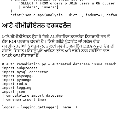
        'SELECT * FROM orders o JOIN users u ON o.user_
        ['orders', 'users']

    )

ਆਟੋ-ਰੀਮੀਡੀਏਸ਼ਨ ਵਰਕਫਲੋਜ਼
ਆਟੋ-ਰੀਮੀਡੀਏਸ਼ਨ ਉਹ ਹੈ ਜਿੱਥੇ AI-ਸੰਚਾਲਿਤ ਡਾਟਾਬੇਸ ਨਿਗਰਾਨੀ ਸਭ ਤੋਂ
ਠੋਸ ROI ਪ੍ਰਦਾਨ ਕਰਦੀ ਹੈ। ਕਿਸੇ ਭਗੌੜੇ ਪੁੱਛਗਿੱਛ ਜਾਂ ਸਕੇਲ ਰੀਡ
ਪ੍ਰਤੀਕ੍ਰਿਤੀਆਂ ਨੂੰ ਖਤਮ ਕਰਨ ਲਈ ਸਵੇਰੇ 3 ਵਜੇ ਇੱਕ DBA ਨੂੰ ਜਗਾਉਣ ਦੀ
ਬਜਾਏ, ਸਿਸਟਮ ਇਸਨੂੰ ਪੂਰੇ ਆਡਿਟ ਟ੍ਰੇਲ ਅਤੇ ਭਰੋਸੇ ਨਾਲ ਸਕੋਰਿੰਗ ਨਾਲ
ਆਪਣੇ ਆਪ ਸੰਭਾਲਦਾ ਹੈ।
# auto_remediation.py — Automated database issue remedi
import subprocess

import mysql.connector

import psycopg2

import pymongo

import redis

import logging

import json

from datetime import datetime

from enum import Enum

logger = logging.getLogger(__name__)
