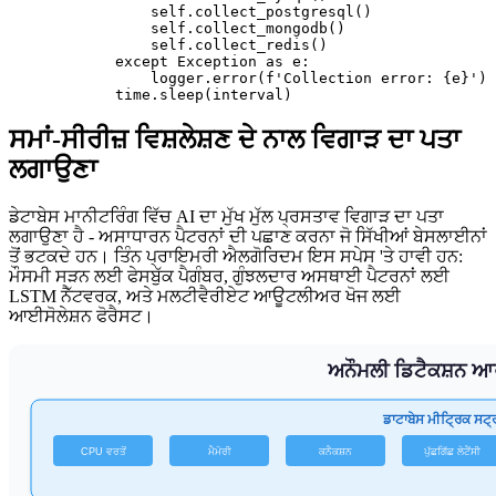
                self.collect_postgresql()

                self.collect_mongodb()

                self.collect_redis()

            except Exception as e:

                logger.error(f'Collection error: {e}')

ਸਮਾਂ-ਸੀਰੀਜ਼ ਵਿਸ਼ਲੇਸ਼ਣ ਦੇ ਨਾਲ ਵਿਗਾੜ ਦਾ ਪਤਾ
ਲਗਾਉਣਾ
ਡੇਟਾਬੇਸ ਮਾਨੀਟਰਿੰਗ ਵਿੱਚ AI ਦਾ ਮੁੱਖ ਮੁੱਲ ਪ੍ਰਸਤਾਵ ਵਿਗਾੜ ਦਾ ਪਤਾ
ਲਗਾਉਣਾ ਹੈ - ਅਸਾਧਾਰਨ ਪੈਟਰਨਾਂ ਦੀ ਪਛਾਣ ਕਰਨਾ ਜੋ ਸਿੱਖੀਆਂ ਬੇਸਲਾਈਨਾਂ
ਤੋਂ ਭਟਕਦੇ ਹਨ। ਤਿੰਨ ਪ੍ਰਾਇਮਰੀ ਐਲਗੋਰਿਦਮ ਇਸ ਸਪੇਸ 'ਤੇ ਹਾਵੀ ਹਨ:
ਮੌਸਮੀ ਸੜਨ ਲਈ ਫੇਸਬੁੱਕ ਪੈਗੰਬਰ, ਗੁੰਝਲਦਾਰ ਅਸਥਾਈ ਪੈਟਰਨਾਂ ਲਈ
LSTM ਨੈੱਟਵਰਕ, ਅਤੇ ਮਲਟੀਵੈਰੀਏਟ ਆਊਟਲੀਅਰ ਖੋਜ ਲਈ
ਆਈਸੋਲੇਸ਼ਨ ਫੋਰੈਸਟ।
ਅਨੌਮਲੀ ਡਿਟੈਕਸ਼ਨ 
ਡਾਟਾਬੇਸ ਮੀਟ੍ਰਿਕ ਸਟ੍
CPU ਵਰਤੋਂ
ਮੈਮੋਰੀ
ਕਨੈਕਸ਼ਨ
ਪੁੱਛਗਿੱਛ ਲੇਟੈਂਸੀ