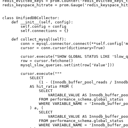
redis_evicted_keys = prom.Counter('redis_evicted_keys_t
redis_keyspace_hitrate = prom.Gauge('redis_keyspace_hit
class UnifiedDBCollector:

    def __init__(self, config):

        self.config = config

        self.connections = {}

    def collect_mysql(self):

        conn = mysql.connector.connect(**self.config['m
        cursor = conn.cursor(dictionary=True)

        cursor.execute("SHOW GLOBAL STATUS LIKE 'Slow_q
        row = cursor.fetchone()

        mysql_slow_queries.set(int(row['Value']))

        cursor.execute("""

            SELECT

                (1 - (Innodb_buffer_pool_reads / Innodb
            AS hit_ratio FROM (

                SELECT

                    VARIABLE_VALUE AS Innodb_buffer_poo
                FROM performance_schema.global_status

                WHERE VARIABLE_NAME = 'Innodb_buffer_po
            ) a, (

                SELECT

                    VARIABLE_VALUE AS Innodb_buffer_poo
                FROM performance_schema.global_status

                WHERE VARIABLE_NAME = 'Innodb_buffer_po