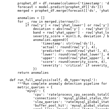
        prophet_df = df.rename(columns={'timestamp': 'd
        forecast = model.predict(prophet_df[['ds']])

        merged = prophet_df.merge(forecast[['ds', 'yhat
        anomalies = []

        for _, row in merged.iterrows():

            if row['y'] < row['yhat_lower'] or row['y']
                deviation = abs(row['y'] - row['yhat'])

                band = row['yhat_upper'] - row['yhat_lo
                severity_score = min(1.0, deviation / b
                anomalies.append({

                    'timestamp': str(row['ds']),

                    'actual': round(row['y'], 4),

                    'predicted': round(row['yhat'], 4),

                    'lower': round(row['yhat_lower'], 4
                    'upper': round(row['yhat_upper'], 4
                    'score': round(severity_score, 4),

                    'severity': 'critical' if severity_
                })

        return anomalies

    def run_full_analysis(self, db_type='mysql'):

        """Run complete anomaly detection pipeline for 
        metric_queries = {

            'mysql': {

                'cpu': 'rate(process_cpu_seconds_total{
                'connections': 'mysql_global_status_thr
                'slow_queries': 'rate(mysql_global_stat
                'buffer_pool_hit': 'mysql_global_status