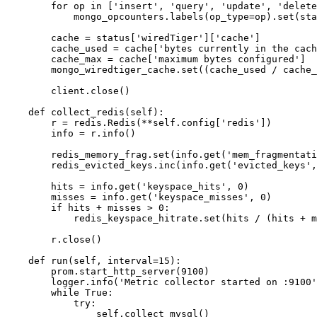
        for op in ['insert', 'query', 'update', 'delete
            mongo_opcounters.labels(op_type=op).set(sta
        cache = status['wiredTiger']['cache']

        cache_used = cache['bytes currently in the cach
        cache_max = cache['maximum bytes configured']

        mongo_wiredtiger_cache.set((cache_used / cache_
        client.close()

    def collect_redis(self):

        r = redis.Redis(**self.config['redis'])

        info = r.info()

        redis_memory_frag.set(info.get('mem_fragmentati
        redis_evicted_keys.inc(info.get('evicted_keys',
        hits = info.get('keyspace_hits', 0)

        misses = info.get('keyspace_misses', 0)

        if hits + misses > 0:

            redis_keyspace_hitrate.set(hits / (hits + m
        r.close()

    def run(self, interval=15):

        prom.start_http_server(9100)

        logger.info('Metric collector started on :9100'
        while True:

            try:

                self.collect_mysql()
