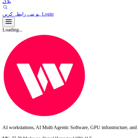
بلاگ
ہم سے رابطہ کریں
Login
Loading...
AI workstations, AI Multi Agentic Software, GPU infrastructure, and i