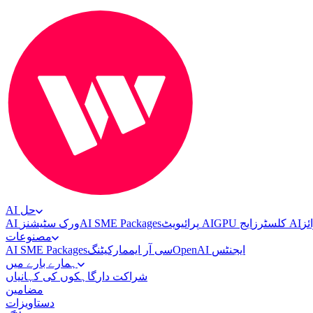
AI حل
AI ورک سٹیشنز
AI SME Packages
پرائیویٹ AI
GPU کلسٹرز
ایج AI
مصنوعات
AI SME Packages
مارکیٹنگ
سی آر ایم
OpenAI ایجنٹس
ہمارے بارے میں
شراکت دار
گاہکوں کی کہانیاں
مضامین
دستاویزات