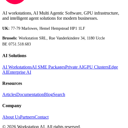
AI workstations, AI Multi Agentic Software, GPU infrastructure,
and intelligent agent solutions for modern businesses.
UK:
77-79 Marlowes, Hemel Hempstead HP1 1LF
Brussels:
Workstation SRL, Rue Vanderkindere 34, 1180 Uccle
BE 0751.518.683
AI Solutions
AI Workstations
AI SME Packages
Private AI
GPU Clusters
Edge
AI
Enterprise AI
Resources
Articles
Documentation
Blog
Search
Company
About Us
Partners
Contact
©
2026
Workstation AI. All rights reserved.