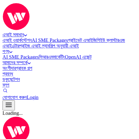
এআই সমাধান
এআই ওয়ার্কস্টেশন
AI SME Packages
প্রাইভেট এআই
জিপিইউ ক্লাস্টার
এজ
এআই
এন্টারপ্রাইজ এআই ল্যাব
শিল্প অনুযায়ী এআই
পণ্য
AI SME Packages
সিআরএম
মার্কেটিং
OpenAI এজেন্ট
আমাদের সম্পর্কে
অংশীদার
গ্রাহক গল্প
প্রবন্ধ
ডকুমেন্টেশন
ব্লগ
যোগাযোগ করুন
Login
Loading...